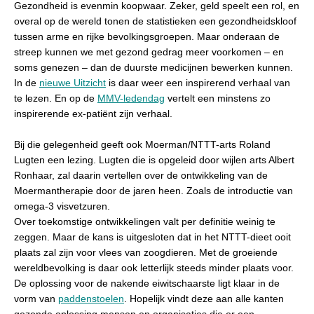
Gezondheid is evenmin koopwaar. Zeker, geld speelt een rol, en
overal op de wereld tonen de statistieken een gezondheidskloof
tussen arme en rijke bevolkingsgroepen. Maar onderaan de
streep kunnen we met gezond gedrag meer voorkomen – en
soms genezen – dan de duurste medicijnen bewerken kunnen.
In de
nieuwe Uitzicht
is daar weer een inspirerend verhaal van
te lezen. En op de
MMV-ledendag
vertelt een minstens zo
inspirerende ex-patiënt zijn verhaal.
Bij die gelegenheid geeft ook Moerman/NTTT-arts Roland
Lugten een lezing. Lugten die is opgeleid door wijlen arts Albert
Ronhaar, zal daarin vertellen over de ontwikkeling van de
Moermantherapie door de jaren heen. Zoals de introductie van
omega-3 visvetzuren.
Over toekomstige ontwikkelingen valt per definitie weinig te
zeggen. Maar de kans is uitgesloten dat in het NTTT-dieet ooit
plaats zal zijn voor vlees van zoogdieren. Met de groeiende
wereldbevolking is daar ook letterlijk steeds minder plaats voor.
De oplossing voor de nakende eiwitschaarste ligt klaar in de
vorm van
paddenstoelen
. Hopelijk vindt deze aan alle kanten