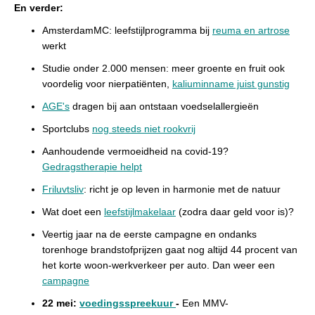
En verder:
AmsterdamMC: leefstijlprogramma bij
reuma en artrose
werkt
Studie onder 2.000 mensen: meer groente en fruit ook
voordelig voor nierpatiënten,
kaliuminname juist gunstig
AGE's
dragen bij aan ontstaan voedselallergieën
Sportclubs
nog steeds niet rookvrij
Aanhoudende vermoeidheid na covid-19?
Gedragstherapie helpt
Friluvtsliv
: richt je op leven in harmonie met de natuur
Wat doet een
leefstijlmakelaar
(zodra daar geld voor is)?
Veertig jaar na de eerste campagne en ondanks
torenhoge brandstofprijzen gaat nog altijd 44 procent van
het korte woon-werkverkeer per auto. Dan weer een
campagne
22 mei:
voedingsspreekuur
-
Een
MMV-