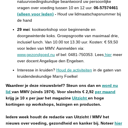
natuurvoedingskundige beantwoord uw persoonlijke
vragen over voeding tussen 10 en 12 uur.
06-57574461
(alleen voor leden)
-
H
oud uw lidmaatschapsnummer bij
de hand
29 mei
: kookworkshop voor beginnende en
doorgewinterde koks. Groepsgrootte van maximaal drie,
inclusief lunch. Van 10.00 tot 13.30 uur. Kosten: € 59,50
voor leden van MMV.
Aanmelden via:
www.gezondgoed.nu
o
f bel: 0481-750353. Lees
hier
meer
over docent Angelique den Engelsen.
Interesse in kruiden?
Houd de activiteiten
in de gaten van
kruidendeskundige Marry Foelkel
Waardeer je deze nieuwsbrief? Steun ons dan en
word nu
lid
van MMV (sinds 1974).
Voor slechts € 2,92
per maand
krijg je 10 x per jaar het magazine
Uitzicht
en hoge
k
ortingen op workshops, lezingen en producten.
Iedere week houdt de redactie van Uitzicht / MMV het
nieuws over voeding, gezondheid en kanker bij. Noteer
hier