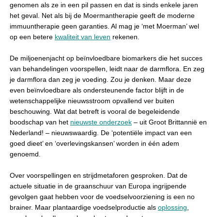
genomen als ze in een pil passen en dat is sinds enkele jaren
het geval. Net als bij de Moermantherapie geeft de moderne
immuuntherapie geen garanties. Al mag je ‘met Moerman’ wel
op een betere
kwaliteit van leven
rekenen.
De miljoenenjacht op beïnvloedbare biomarkers die het succes
van behandelingen voorspellen, leidt naar de darmflora. En zeg
je darmflora dan zeg je voeding. Zou je denken. Maar deze
even beïnvloedbare als ondersteunende factor blijft in de
wetenschappelijke nieuwsstroom opvallend ver buiten
beschouwing. Wat dat betreft is vooral de begeleidende
boodschap van het
nieuwste onderzoek
– uit Groot Brittannië en
Nederland! – nieuwswaardig. De ‘potentiële impact van een
goed dieet’ en ‘overlevingskansen’ worden in één adem
genoemd.
Over voorspellingen en strijdmetaforen gesproken. Dat de
actuele situatie in de graanschuur van Europa ingrijpende
gevolgen gaat hebben voor de voedselvoorziening is een no
brainer. Maar plantaardige voedselproductie als
oplossing
,