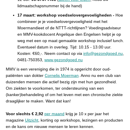
lidmaatschapsnummer bij de hand)
17 maart: workshop voedselovergevoeligheden -
Hoe
combineer je je voedselovergevoeligheid met het
Moermandieet of de NTTT-richtlijnen? Voedingsadviseur
en MMV-kookdocent Angelique den Engelsen helpt je op
weg met een op maat gemaakte workshop inclusief lunch.
Eventueel datum in overleg. Tijd: 10.15 - 13.00 uur.
Kosten: €60,-. Neem contact op via
info@gezondgoed.nu
,
0481-750353,
www.gezondgoed.nu
MMV is een vereniging die in 1974 is opgericht door oud-
patiënten van dokter
Cornelis Moerman
. Anno nu een club van
duizenden mensen die actief bezig zijn met hun gezondheid.
Om ziekten te voorkomen, ter ondersteuning van een
(kanker)behandeling of om het leven met een chronische ziekte
draaglijker te maken. Want dat kan!
Voor slechts € 2,92
per maand
krijg je 10 x per jaar het
magazine
Uitzicht
, k
orting op workshops, lezingen en producten
en de kans om nieuwe mensen te leren kennen.