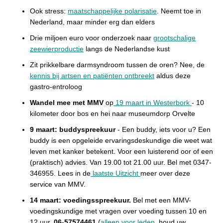
Ook stress:
maatschappelijke polarisatie
. Neemt toe in
Nederland, maar minder erg dan elders
Drie miljoen euro voor onderzoek naar
grootschalige
zeewierproductie
langs de Nederlandse kust
Zit prikkelbare darmsyndroom tussen de oren? Nee, de
kennis bij artsen en patiënten ontbreekt
aldus deze
gastro-entroloog
Wandel mee met MMV
op
19 maart in Westerbork
- 10
kilometer door bos en hei naar museumdorp Orvelte
9 maart: buddyspreekuur
-
Een buddy, iets voor u? Een
buddy is een opgeleide ervaringsdeskundige die weet wat
leven met kanker betekent. Voor een luisterend oor of een
(praktisch) advies. Van 19.00 tot 21.00 uur. Bel met 0347-
346955. Lees in de
laatste Uitzicht
meer over deze
service van MMV.
14 maart: voedingsspreekuur.
Be
l met een MMV-
voedingskundige met vragen over voeding tussen 10 en
12 uur.
06-57574461
(
alleen voor leden
, houd uw