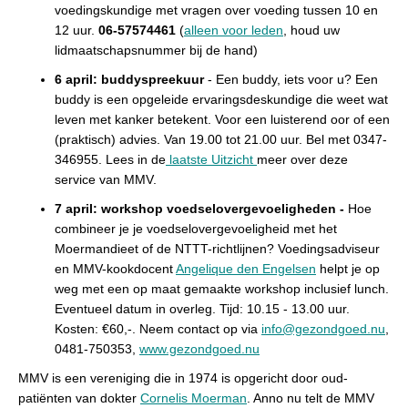
voedingskundige met vragen over voeding tussen 10 en
12 uur.
06-57574461
(
alleen voor leden
, houd uw
lidmaatschapsnummer bij de hand)
6 april: buddyspreekuur
-
Een buddy, iets voor u? Een
buddy is een opgeleide ervaringsdeskundige die weet wat
leven met kanker betekent. Voor een luisterend oor of een
(praktisch) advies. Van 19.00 tot 21.00 uur. Bel met 0347-
346955. Lees in de
laatste Uitzicht
meer over deze
service van MMV.
7 april: workshop voedselovergevoeligheden -
Hoe
combineer je je voedselovergevoeligheid met het
Moermandieet of de NTTT-richtlijnen? Voedingsadviseur
en MMV-kookdocent
Angelique den Engelsen
helpt je op
weg met een op maat gemaakte workshop inclusief lunch.
Eventueel datum in overleg. Tijd: 10.15 - 13.00 uur.
Kosten: €60,-. Neem contact op via
info@gezondgoed.nu
,
0481-750353,
www.gezondgoed.nu
MMV is een vereniging die in 1974 is opgericht door oud-
patiënten van dokter
Cornelis Moerman
. Anno nu telt de MMV