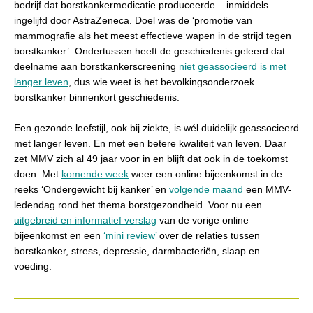
bedrijf dat borstkankermedicatie produceerde – inmiddels
ingelijfd door AstraZeneca. Doel was de ‘promotie van
mammografie als het meest effectieve wapen in de strijd tegen
borstkanker’. Ondertussen heeft de geschiedenis geleerd dat
deelname aan borstkankerscreening
niet geassocieerd is met
langer leven
, dus wie weet is het bevolkingsonderzoek
borstkanker binnenkort geschiedenis.
Een gezonde leefstijl, ook bij ziekte, is wél duidelijk geassocieerd
met langer leven. En met een betere kwaliteit van leven. Daar
zet MMV zich al 49 jaar voor in en blijft dat ook in de toekomst
doen. Met
komende week
weer een online bijeenkomst in de
reeks ‘Ondergewicht bij kanker’ en
volgende maand
een MMV-
ledendag rond het thema borstgezondheid. Voor nu een
uitgebreid en informatief verslag
van de vorige online
bijeenkomst en een
‘mini review’
over de relaties tussen
borstkanker, stress, depressie, darmbacteriën, slaap en
voeding.