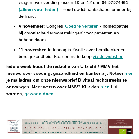
vragen over voeding tussen 10 en 12 uur.
06-57574461
(alleen voor leden)
-
H
oud uw lidmaatschapsnummer bij
de hand.
4 november:
Congres '
Goed te verteren
- homeopathie
bij chronische darmontstekingen' voor patiënten en
behandelaars
11 november
: ledendag in Zwolle over borstkanker en
borstgezondheid. Kaarten nu te koop
via de webshop
Iedere week houdt de redactie van Uitzicht / MMV het
nieuws over voeding, gezondheid en kanker bij. Noteer
hier
je mailadres om onze nieuwsbrief Divitaal rechtstreeks te
ontvangen. Meer weten over MMV? Klik dan
hier
. Lid
worden,
gewoon doen