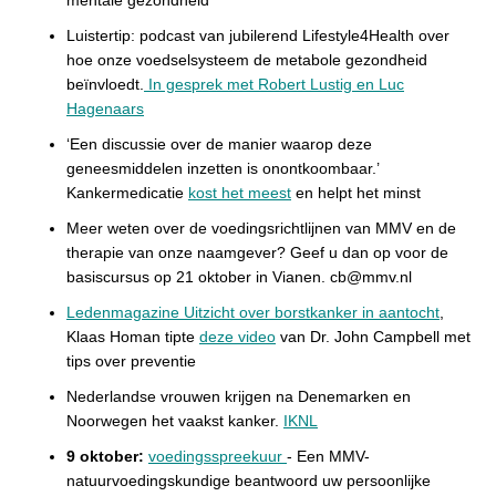
mentale gezondheid
Luistertip: podcast van jubilerend Lifestyle4Health over
hoe onze voedselsysteem de metabole gezondheid
beïnvloedt.
In gesprek met Robert Lustig en Luc
Hagenaars
‘Een discussie over de manier waarop deze
geneesmiddelen inzetten is onontkoombaar.’
Kankermedicatie
kost het meest
en helpt het minst
Meer weten over de voedingsrichtlijnen van MMV en de
therapie van onze naamgever? Geef u dan op voor de
basiscursus op 21 oktober in Vianen. cb@mmv.nl
Ledenmagazine Uitzicht over borstkanker in aantocht
,
Klaas Homan tipte
deze video
van Dr. John Campbell met
tips over preventie
Nederlandse vrouwen krijgen na Denemarken en
Noorwegen het vaakst kanker.
IKNL
9 oktober:
voedingsspreekuur
-
Een
MMV-
natuurvoedingskundige beantwoord uw persoonlijke