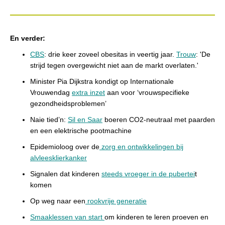
En verder:
CBS
: drie keer zoveel obesitas in veertig jaar.
Trouw
: 'De
strijd tegen overgewicht niet aan de markt overlaten.'
Minister Pia Dijkstra kondigt op Internationale
Vrouwendag
extra inzet
aan voor ‘vrouwspecifieke
gezondheidsproblemen’
Naie tied’n:
Sil en Saar
boeren CO2-neutraal met paarden
en een elektrische pootmachine
Epidemioloog over de
zorg en ontwikkelingen bij
alvleesklierkanker
Signalen dat kinderen
steeds vroeger in de pubertei
t
komen
Op weg naar een
rookvrije generatie
Smaaklessen van start
om kinderen te leren proeven en