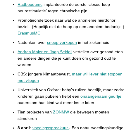
Radboudumc
implanteerde de eerste 'closed-loop
neurostimulatie' tegen chronische pijn
Promotieonderzoek naar wat de anonieme nierdonor
bezielt. (Hopelijk niet de hoop op een anoniem bedankje.)
ErasmusMC
Nadenken over
snoep verkopen
in het ziekenhuis
Andrea Maier en Jaap Seidell
vertellen over gezond eten
en andere dingen die je kunt doen om gezond oud te
worden
CBS: jongere klimaatbewust,
maar wil liever niet stoppen
met vliegen
Universiteit van Oxford: baby's ruiken heerlijk, maar zodra
kinderen gaan puberen helpt een
onaangenaam geurtje
ouders om hun kind wat meer los te laten
Tien projecten van
ZONMW
die bewegen moeten
stimuleren
8 april:
voedingsspreekuur
-
Een
natuurvoedingskundige