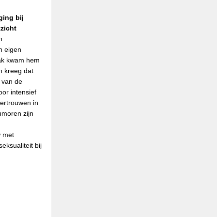
ing bij
zicht
n
n eigen
pak kwam hem
en kreeg dat
s van de
oor intensief
ertrouwen in
umoren zijn
w met
seksualiteit bij