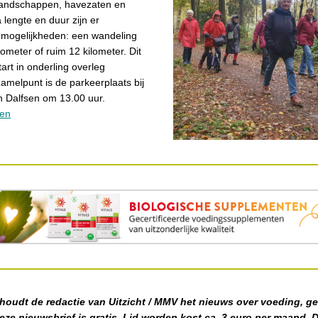
landschappen, havezaten en
 lengte en duur zijn er
e mogelijkheden: een wandeling
lometer of ruim 12 kilometer. Dit
tart in onderling overleg
amelpunt is de parkeerplaats bij
n Dalfsen om 13.00 uur.
den
houdt de redactie van Uitzicht / MMV het nieuws over voeding, g
Deze nieuwsbrief is gratis. Lid worden kost ca. 3 euro per maand. D