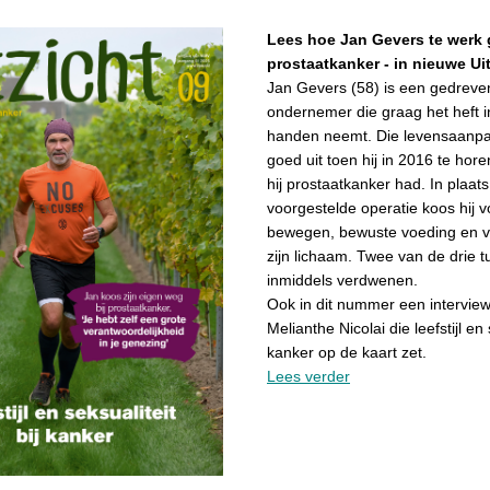
Lees hoe Jan Gevers te werk g
prostaatkanker - in nieuwe Uit
Jan Gevers (58) is een gedreve
ondernemer die graag het heft i
handen neemt. Die levensaan
goed uit toen hij in 2016 te hor
hij prostaatkanker had. In plaat
voorgestelde operatie koos hij v
bewegen, bewuste voeding en v
zijn lichaam. Twee van de drie t
inmiddels verdwenen.
Ook in dit nummer een intervie
Melianthe Nicolai die leefstijl en 
kanker op de kaart zet.
Lees verder