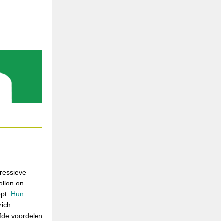
ressieve
ellen en
ept.
Hun
zich
lfde voordelen