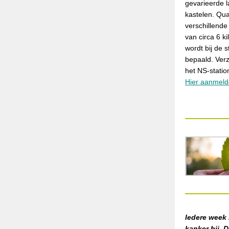
gevarieerde 
kastelen. Qua
verschillend
van circa 6 ki
wordt bij de s
bepaald. Verz
het NS-statio
Hier aanmel
Iedere week 
kanker bij. 