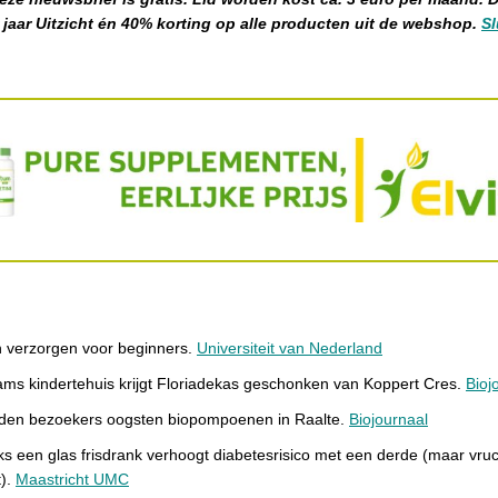
r jaar Uitzicht én 40% korting op alle producten uit de webshop.
Sl
n verzorgen voor beginners.
Universiteit van Nederland
ams kindertehuis krijgt Floriadekas geschonken van Koppert Cres.
Bioj
den bezoekers oogsten biopompoenen in Raalte.
Biojournaal
ks een glas frisdrank verhoogt diabetesrisico met een derde (maar vru
t).
Maastricht UMC