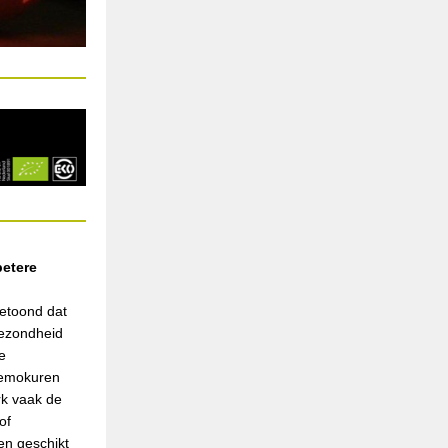
betere
getoond dat
gezondheid
e
hemokuren
rk vaak de
of
en geschikt