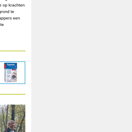
de op krachten
grond te
happers een
 te