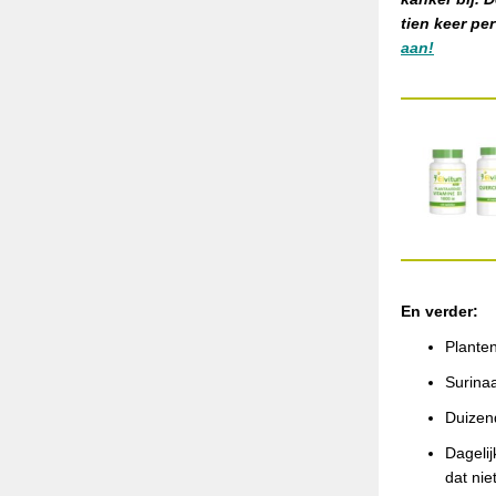
tien keer pe
aan!
En verder:
Plante
Surina
Duizen
Dagelij
dat nie