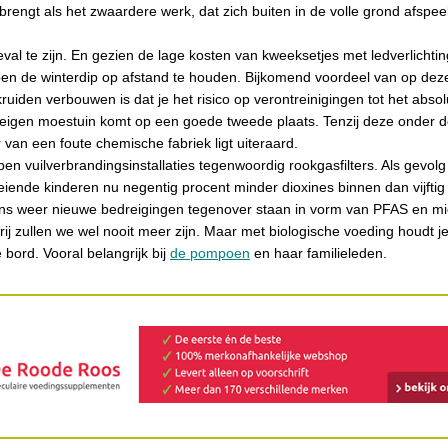
rengt als het zwaardere werk, dat zich buiten in de volle grond afspeel
 geval te zijn. En gezien de lage kosten van kweeksetjes met ledverlichti
pen de winterdip op afstand te houden. Bijkomend voordeel van op dez
ruiden verbouwen is dat je het risico op verontreinigingen tot het abs
 eigen moestuin komt op een goede tweede plaats. Tenzij deze onder d
 van een foute chemische fabriek ligt uiteraard.
en vuilverbrandingsinstallaties tegenwoordig rookgasfilters. Als gevol
eiende kinderen nu negentig procent minder dioxines binnen dan vijftig
ns weer nieuwe bedreigingen tegenover staan in vorm van PFAS en mic
rij zullen we wel nooit meer zijn. Maar met biologische voeding houdt j
 bord. Vooral belangrijk bij
de pompoen
en haar familieleden.