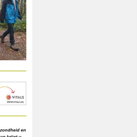
ezondheid en
an krijgt u