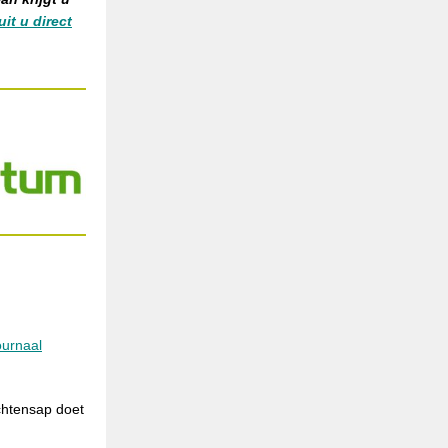
uit u direct
ournaal
chtensap doet