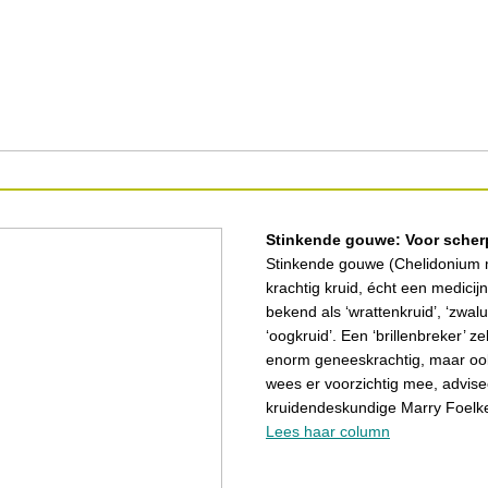
Stinkende gouwe: Voor scherp
Stinkende gouwe (Chelidonium 
krachtig kruid, écht een medicij
bekend als ‘wrattenkruid’, ‘zwal
‘oogkruid’. Een ‘brillenbreker’ zel
enorm geneeskrachtig, maar ook
wees er voorzichtig mee, advise
kruidendeskundige Marry Foelke
Lees haar column