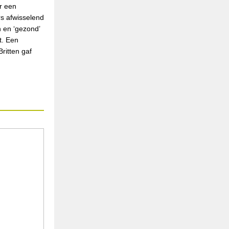
r een
s afwisselend
 en ‘gezond’
t. Een
ritten gaf