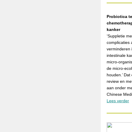
Probiotica t
chemotherapi
kanker
‘Suppletie me
complicaties
verminderen i
intestinale k
micro-organi
de micro-ecol
houden.’ Dat
review en me
aan onder me
Chinese Medic
Lees verder