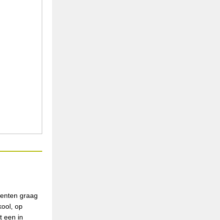
nenten graag
ool, op
t een in