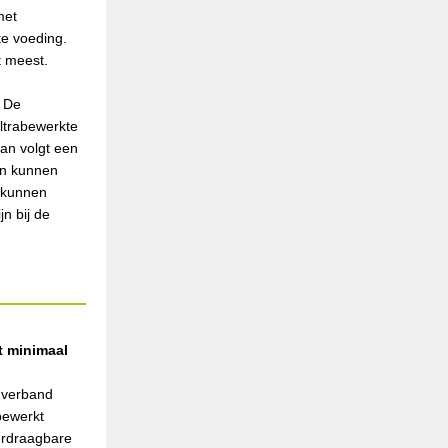
met
te voeding.
t meest.
. De
ltrabewerkte
an volgt een
an kunnen
n kunnen
n bij de
t minimaal
k verband
bewerkt
verdraagbare