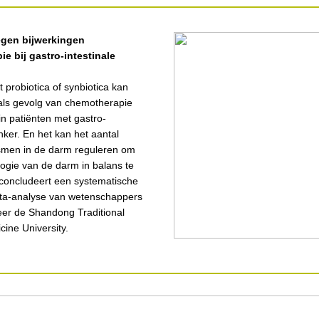
egen bijwerkingen
e bij gastro-intestinale
t probiotica of synbiotica kan
 als gevolg van chemotherapie
n patiënten met gastro-
anker. En het kan het aantal
smen in de darm reguleren om
ogie van de darm in balans te
 concludeert een systematische
ta-analyse van wetenschappers
er de Shandong Traditional
ine University.