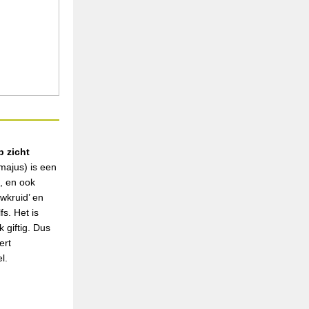
 zicht
majus) is een
n, en ook
uwkruid’ en
fs. Het is
 giftig. Dus
ert
l.