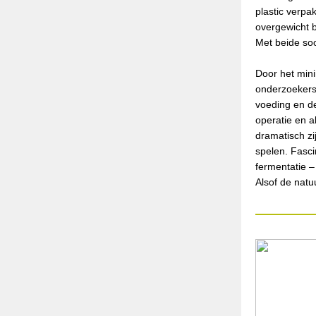
plastic verpa
overgewicht b
Met beide soo
Door het min
onderzoekers 
voeding en d
operatie en 
dramatisch zi
spelen. Fasci
fermentatie –
Alsof de natu