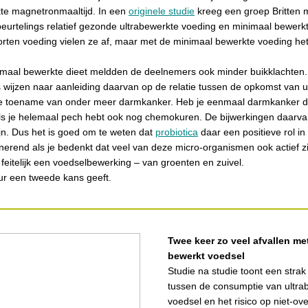
kte magnetronmaaltijd. In een
originele studie
kreeg een groep Britten 
eurtelings relatief gezonde ultrabewerkte voeding en minimaal bewerk
rten voeding vielen ze af, maar met de minimaal bewerkte voeding he
imaal bewerkte dieet meldden de deelnemers ook minder buikklachten
wijzen naar aanleiding daarvan op de relatie tussen de opkomst van u
e toename van onder meer darmkanker. Heb je eenmaal darmkanker d
als je helemaal pech hebt ook nog chemokuren. De bijwerkingen daarv
jn. Dus het is goed om te weten dat
probiotica
daar een positieve rol i
nerend als je bedenkt dat veel van deze micro-organismen ook actief zij
 feitelijk een voedselbewerking – van groenten en zuivel.
ur een tweede kans geeft.
Twee keer zo veel afvallen me
bewerkt voedsel
Studie na studie toont een stra
tussen de consumptie van ultra
voedsel en het risico op niet-o