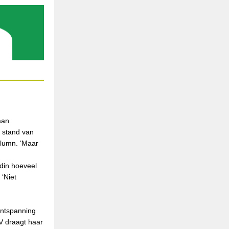
aan
e stand van
lumn. ‘Maar
ndin hoeveel
‘Niet
ontspanning
V draagt haar