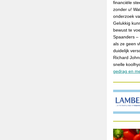
financiële st
zonder u! Wa
onderzoek v
Gelukkig kun
bewust te vo
Spaanders – u
als ze geen vl
duidelijk ver
Richard Johns
snelle koolhy
gedrag en m