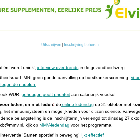
Uitschrijven
|
Inschrijving beheren
atiënt wordt uniek',
interview over trends
in de gezondheidszorg
heidsraad: MRI geen goede aanvulling op borstkankerscreening.
Voor
 tegen de nadelen.
zoek WUR:
geheugen geeft prioriteit
aan calorierijk voedsel
 voor leden, en niet-leden
:
de
online ledendag
op 31 oktober met lez
g, het immuunsysteem en mogelijkheden voor citizen science. Vanweg
ende belangstelling is de inschrijftermijn verlengd tot dinsdag 27 okto
j cb@mmv.nl, kijk op
MMV-ledendag
voor het programma.
jlinterventie 'Samen sportief in beweging'
lijkt effectief