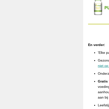
En verder:
'Elke p
Gezond
niet op
Onder
Gratis
voedin
aanhoud
aan bi
Leefsti