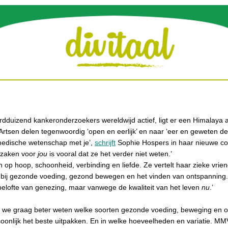
rdduizend kankeronderzoekers wereldwijd actief, ligt er een Himalaya 
rtsen delen tegenwoordig ‘open en eerlijk’ en naar ‘eer en geweten d
medische wetenschap met je’,
schrijft
Sophie Hospers in haar nieuwe co
 zaken voor
jou
is vooral dat ze het verder niet weten.’
n op hoop, schoonheid, verbinding en liefde. Ze vertelt haar zieke vrie
 bij gezonde voeding, gezond bewegen en het vinden van ontspanning. 
elofte van genezing, maar vanwege de kwaliteit van het leven
nu
.’
len we graag beter weten welke soorten gezonde voeding, beweging en 
oonlijk het beste uitpakken. En in welke hoeveelheden en variatie. MM