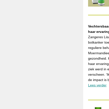
Vechtersbaas
haar ervari
Zangeres Lis
botkanker to
reguliere be
Moermandieet
gezondheid. H
haar ervarin
ziek werd in
verscheen. ‘
de impact is b
Lees verder