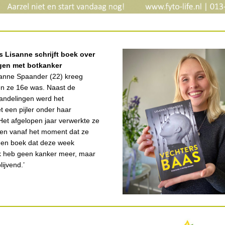
 Lisanne schrijft boek over
ngen met botkanker
anne Spaander (22) kreeg
en ze 16e was. Naast de
handelingen werd het
 een pijler onder haar
et afgelopen jaar verwerkte ze
gen vanaf het moment dat ze
 een boek dat deze week
Ik heb geen kanker meer, maar
lijvend.’