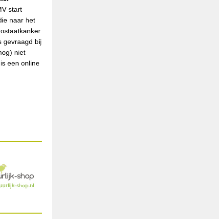
V start
ie naar het
prostaatkanker.
s gevraagd bij
nog) niet
is een online