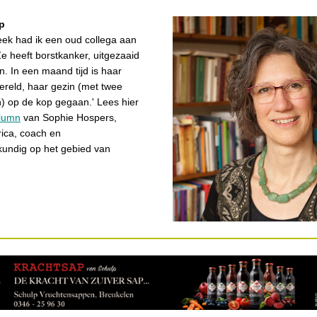
op
ek had ik een oud collega aan
Ze heeft borstkanker, uitgezaaid
n. In een maand tijd is haar
ereld, haar gezin (met twee
) op de kop gegaan.' Lees hier
lumn
van Sophie Hospers,
orica, coach en
kundig op het gebied van