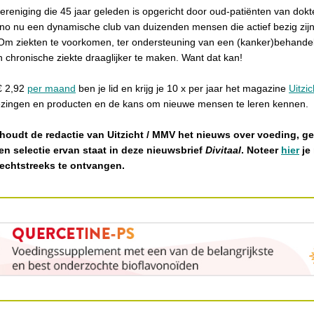
reniging die 45 jaar geleden is opgericht door oud-patiënten van dok
nno nu een dynamische club van duizenden mensen die actief bezig zij
Om ziekten te voorkomen, ter ondersteuning van een (kanker)behandel
 chronische ziekte draaglijker te maken. Want dat kan!
€ 2,92
per maand
ben je lid en krijg je 10 x per jaar het magazine
Uitzic
ezingen en producten en de kans om nieuwe mensen te leren kennen.
houdt de redactie van Uitzicht / MMV het nieuws over voeding, g
Een selectie ervan staat in deze nieuwsbrief
Divitaal
. Noteer
hier
je
rechtstreeks te ontvangen.