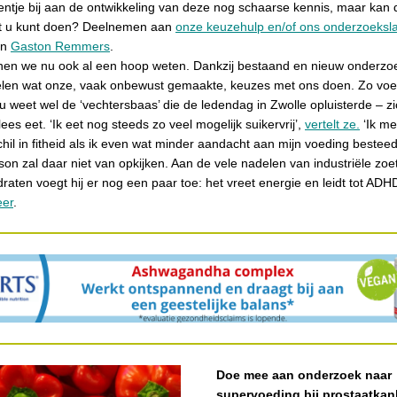
eentje bij aan de ontwikkeling van deze nog schaarse kennis, maar kan d
t u kunt doen? Deelnemen aan
onze keuzehulp en/of ons onderzoeksl
an
Gaston Remmers
.
nen we nu ook al een hoop weten. Dankzij bestaand en nieuw onderzo
elen wat onze, vaak onbewust gemaakte, keuzes met ons doen. Zo voe
 weet wel de ‘vechtersbaas’ die de ledendag in Zwolle opluisterde – zic
ees eet. ‘Ik eet nog steeds zo veel mogelijk suikervrij’,
vertelt ze.
‘Ik me
schil in fitheid als ik even wat minder aandacht aan mijn voeding besteed
on zal daar niet van opkijken. Aan de vele nadelen van industriële zoe
draten voegt hij er nog een paar toe: het vreet energie en leidt tot ADH
eer
.
Doe mee aan onderzoek naar
supervoeding bij prostaatkan