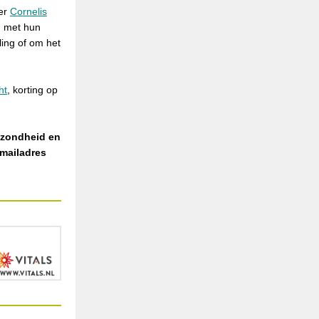
ter
Cornelis
n met hun
ing of om het
ht
, k
orting op
ezondheid en
 mailadres