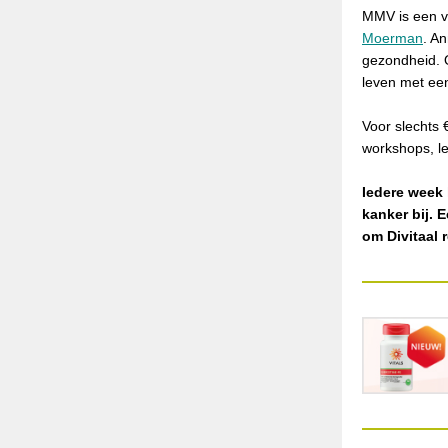
MMV is een ve
Moerman
. A
gezondheid. 
leven met een
Voor slechts 
workshops, l
Iedere week 
kanker bij. 
om Divitaal 