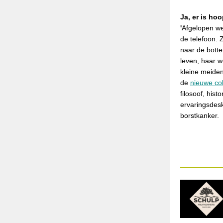
Ja, er is ho
'
Afgelopen we
de telefoon. 
naar de botte
leven, haar w
kleine meiden
de
nieuwe co
filosoof, hist
ervaringsdes
borstkanker.