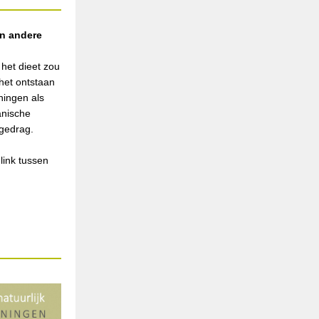
n andere
 het dieet zou
het ontstaan
ningen als
anische
 gedrag.
link tussen