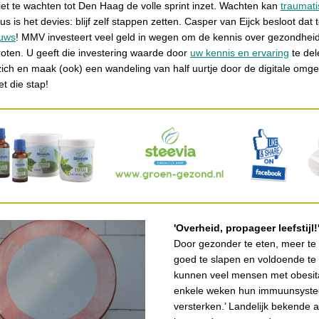
t te wachten tot Den Haag de volle sprint inzet. Wachten kan
traumat
 is het devies: blijf zelf stappen zetten. Casper van Eijck besloot dat
euws
! MMV investeert veel geld in wegen om de kennis over gezondhei
roten. U geeft die investering waarde door
uw kennis en ervaring
te del
 zich en maak (ook) een wandeling van half uurtje door de digitale omg
t die stap!
'Overheid, propageer leefstijl!'
Door gezonder te eten, meer t
goed te slapen en voldoende te
kunnen veel mensen met obesit
enkele weken hun immuunsyst
versterken.’ Landelijk bekende 