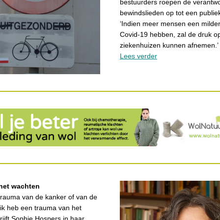
bestuurders roepen de verantwo
bewindslieden op tot een publi
‘Indien meer mensen een milde
Covid-19 hebben, zal de druk o
ziekenhuizen kunnen afnemen.’
Lees verder
het wachten
trauma van de kanker of van de
 ik heb een trauma van het
rijft Sophie Hospers in haar