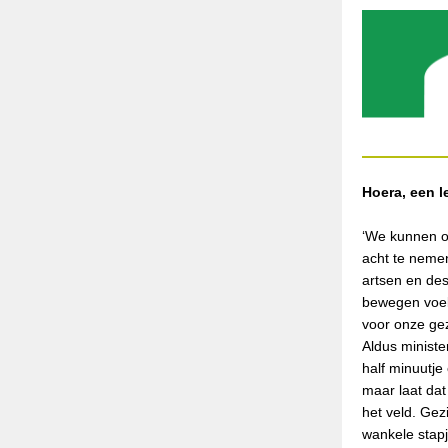
Hoera, een l
‘We kunnen o
acht te nemen
artsen en de
bewegen voel 
voor onze ge
Aldus minist
half minuutje
maar laat dat
het veld. Gez
wankele stapj