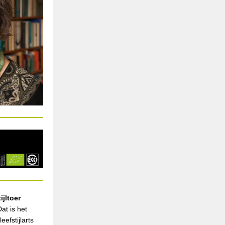
ijltoer
Dat is het
eefstijlarts