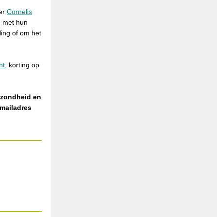
ter
Cornelis
n met hun
ing of om het
ht
, k
orting op
ezondheid en
 mailadres