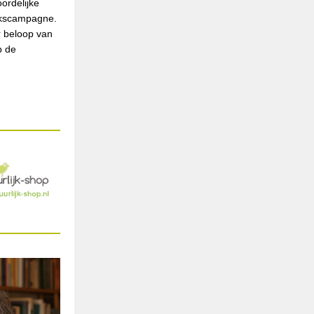
ordelijke
ekscampagne.
r beloop van
p de