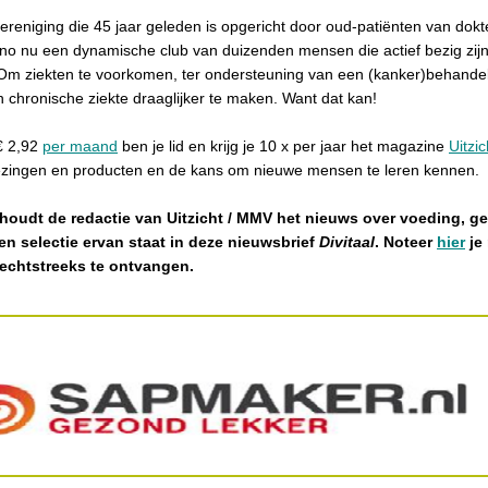
reniging die 45 jaar geleden is opgericht door oud-patiënten van dok
nno nu een dynamische club van duizenden mensen die actief bezig zij
Om ziekten te voorkomen, ter ondersteuning van een (kanker)behandel
 chronische ziekte draaglijker te maken. Want dat kan!
€ 2,92
per maand
ben je lid en krijg je 10 x per jaar het magazine
Uitzic
ezingen en producten en de kans om nieuwe mensen te leren kennen.
houdt de redactie van Uitzicht / MMV het nieuws over voeding, g
Een selectie ervan staat in deze nieuwsbrief
Divitaal
. Noteer
hier
je
rechtstreeks te ontvangen.