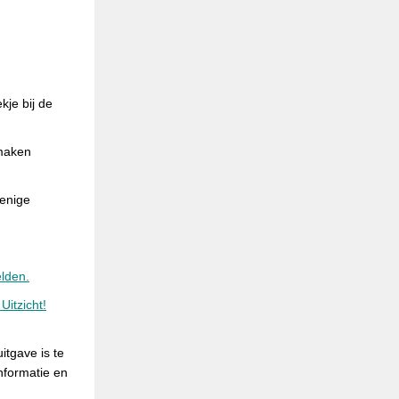
kje bij de
maken
 enige
lden.
Uitzicht!
itgave is te
nformatie en