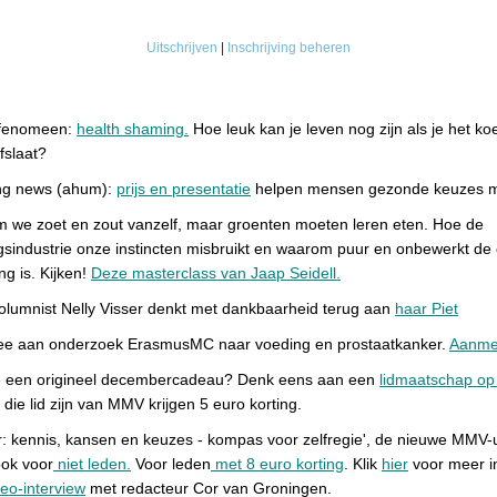
Uitschrijven
|
Inschrijving beheren
fenomeen:
health shaming.
Hoe leuk kan je leven nog zijn als je het koe
afslaat?
ng news (ahum):
prijs en presentatie
helpen mensen gezonde keuzes 
 we zoet en zout vanzelf, maar groenten moeten leren eten. Hoe de
gsindustrie onze instincten misbruikt en waarom puur en onbewerkt de
ng is. Kijken!
Deze masterclass van Jaap Seidell.
lumnist Nelly Visser denkt met dankbaarheid terug aan
haar Piet
e aan onderzoek ErasmusMC naar voeding en prostaatkanker.
Aanme
e een origineel decembercadeau? Denk eens aan een
lidmaatschap op 
die lid zijn van MMV krijgen 5 euro korting.
: kennis, kansen en keuzes - kompas voor zelfregie', de nieuwe MMV-u
ook voor
niet leden.
Voor leden
met 8 euro korting
. Klik
hier
voor meer i
eo-interview
met redacteur Cor van Groningen.