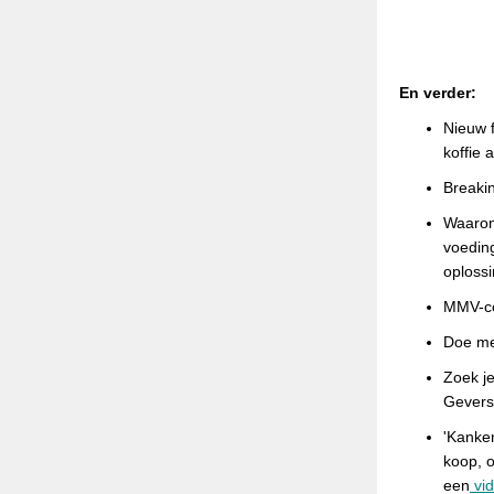
En verder:
Nieuw 
koffie 
Breaki
Waarom
voedin
oplossi
MMV-co
Doe me
Zoek j
Gevers 
'Kanker
koop, 
een
vid