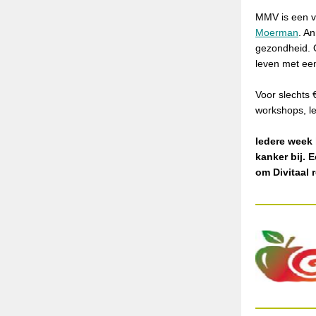
MMV is een ve
Moerman
. A
gezondheid. 
leven met een
Voor slechts 
workshops, l
Iedere week 
kanker bij. 
om Divitaal 