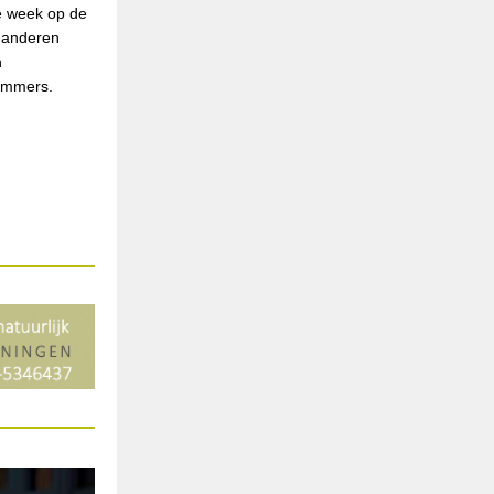
e week op de
 anderen
n
emmers.