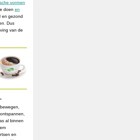
ische vormen
 te doen
en
d en gezond
en. Dus
eving van de
‘
e bewegen,
 ontspannen,
as al binnen
eem
artsen en