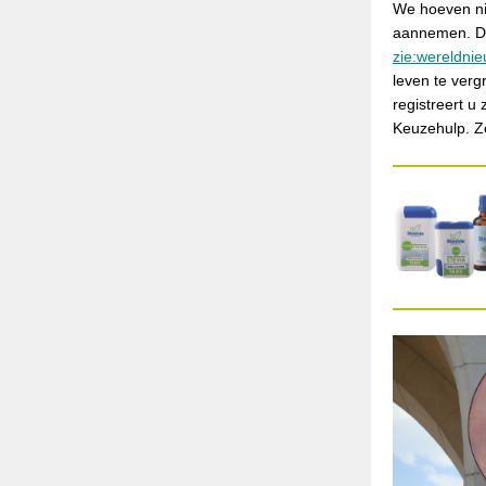
We hoeven nie
aannemen. Dus
zie:wereldni
leven te verg
registreert u
Keuzehulp. Ze