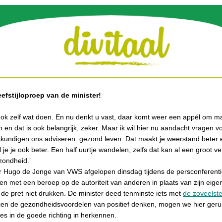
eefstijloproep van de minister!
ok zelf wat doen. En nu denkt u vast, daar komt weer een appél om ma
 en dat is ook belangrijk, zeker. Maar ik wil hier nu aandacht vragen v
skundigen ons adviseren: gezond leven. Dat maakt je weerstand beter 
je je ook beter. Een half uurtje wandelen, zelfs dat kan al een groot v
zondheid.’
er Hugo de Jonge van VWS afgelopen dinsdag tijdens de persconferenti
 en met een beroep op de autoriteit van anderen in plaats van zijn eigen 
 de pret niet drukken. De minister deed tenminste iets met
de zoveelst
ien de gezondheidsvoordelen van positief denken, mogen we hier geru
es in de goede richting in herkennen.