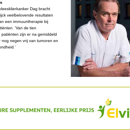
ws
vleesklierkanker Dag bracht
jck veelbelovende resultaten
van een immuuntherapie bij
tiënten. ‘Van de tien
patiënten zijn er na gemiddeld
r nog negen vrij van tumoren en
ondheid.’