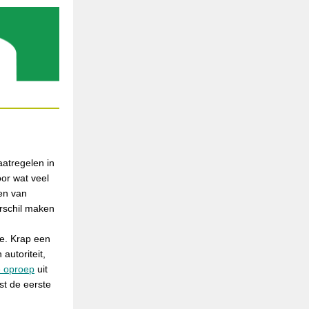
atregelen in
oor wat veel
en van
erschil maken
e. Krap een
autoriteit,
e oproep
uit
st de eerste