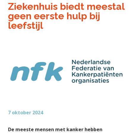
a
o
k
Ziekenhuis biedt meestal
j
v
u
s
geen eerste hulp bij
k
i
d
t
t
leefstijl
g
e
a
g
t
e
i
n
e
k
a
n
k
e
r
7 oktober 2024
De meeste mensen met kanker hebben