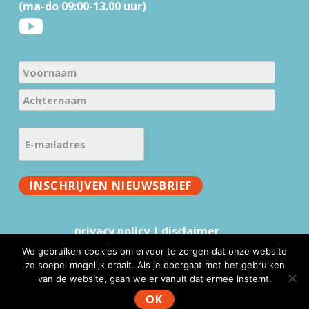
t
(ma-do 09:00-13.00 uur)
e
r
N
a
V
m
o
e
A
o
E
c
(
r
-
h
V
n
m
t
e
a
INSCHRIJVEN NIEUWSBRIEF
a
e
r
a
i
r
e
m
l
n
i
privacy policy
|
disclaimer
a
a
s
We gebruiken cookies om ervoor te zorgen dat onze website
a
d
t
zo soepel mogelijk draait. Als je doorgaat met het gebruiken
m
r
)
van de website, gaan we er vanuit dat ermee instemt.
www.mmv.nl © 2026 |
Website realisatie & advies
:
e
WebFundament
OK
s