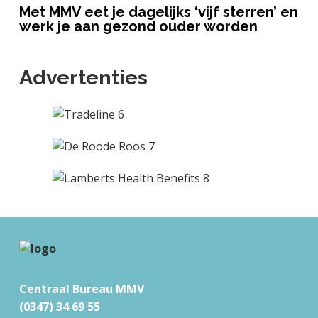
Met MMV eet je dagelijks ‘vijf sterren’ en
werk je aan gezond ouder worden
Advertenties
F
o
Centraal Bureau MMV
o
(0347) 34 69 55