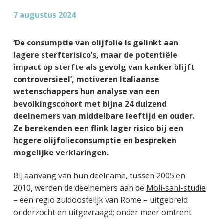
g
a
o
k
7 augustus 2024
e
v
u
s
n
i
d
t
‘De consumptie van olijfolie is gelinkt aan
k
g
lagere sterfterisico’s, maar de potentiële
a
a
impact op sterfte als gevolg van kanker blijft
n
t
controversieel’, motiveren Italiaanse
k
i
wetenschappers hun analyse van een
e
e
bevolkingscohort met bijna 24 duizend
r
deelnemers van middelbare leeftijd en ouder.
Ze berekenden een flink lager risico bij een
hogere olijfolieconsumptie en bespreken
mogelijke verklaringen.
Bij aanvang van hun deelname, tussen 2005 en
2010, werden de deelnemers aan de
Moli-sani-studie
– een regio zuidoostelijk van Rome – uitgebreid
onderzocht en uitgevraagd; onder meer omtrent