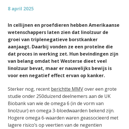
g
a
o
k
8 april 2025
e
v
u
s
n
i
d
t
In cellijnen en proefdieren hebben Amerikaanse
k
g
wetenschappers laten zien dat linolzuur de
a
a
groei van triplenegatieve borstkanker
n
t
aanjaagt. Daarbij vonden ze een proteïne die
k
i
dat proces in werking zet. Hun bevindingen zijn
e
e
van belang omdat het Westerse dieet veel
r
linolzuur bevat, maar er nauwelijks bewijs is
voor een negatief effect ervan op kanker.
Sterker nog, recent
berichtte MMV
over een grote
studie onder 250duizend deelnemers aan de UK
Biobank van wie de omega 6 (in de vorm van
linolzuur) en omega 3-bloedwaarden bekend zijn.
Hogere omega 6-waarden waren geassocieerd met
lagere risico’s op veertien van de negentien