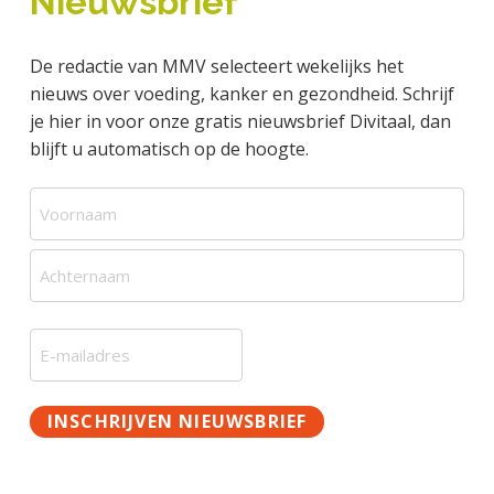
Nieuwsbrief
a
o
k
j
v
u
s
k
De redactie van MMV selecteert wekelijks het
i
d
t
t
nieuws over voeding, kanker en gezondheid. Schrijf
g
e
je hier in voor onze gratis nieuwsbrief Divitaal, dan
a
g
blijft u automatisch op de hoogte.
t
e
i
n
N
e
k
a
a
m
V
n
e
o
k
o
(
A
e
r
V
E
c
r
n
e
-
h
a
r
m
t
a
INSCHRIJVEN NIEUWSBRIEF
e
a
e
m
i
i
r
s
l
n