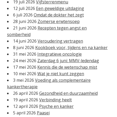
19 juli 2026
Vijfsterrenmenu
t
a
a
12 juli 2026
Een geweldige uitdaging
a
)
d
6 juli 2026
Omdat de dokter het zegt
m
r
28 juni 2026
Zomerse erwtensoep
e
21 juni 2026
Recepten tegen angst en
s
somberheid
(
14 juni 2026
Veroudering vertragen
V
8 juni 2026
Kookboek voor, tijdens en na kanker
e
31 mei 2026
Integratieve oncologie
r
24 mei 2026
Zaterdag 6 juni: MMV-ledendag
e
17 mei 2026
Kennis die de wetenschap mist
i
10 mei 2026
Wat je niet kunt zeggen
s
3 mei 2026
Voeding als complementaire
t
kankertherapie
)
26 april 2026
Gezondheid en duurzaamheid
19 april 2026
Verbinding heelt
12 april 2026
Psyche en kanker
5 april 2026
Paasei