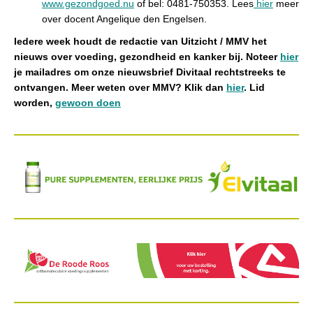
www.gezondgoed.nu
o
f bel: 0481-750353. Lees
hier
meer
over docent Angelique den Engelsen.
Iedere week houdt de redactie van Uitzicht / MMV het
nieuws over voeding, gezondheid en kanker bij. Noteer
hier
je mailadres om onze nieuwsbrief Divitaal rechtstreeks te
ontvangen. Meer weten over MMV? Klik dan
hier
. Lid
worden,
gewoon doen