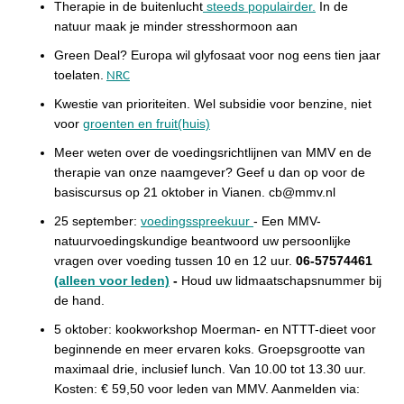
Therapie in de buitenlucht
steeds populairder.
In de
natuur maak je minder stresshormoon aan
Green Deal? Europa wil glyfosaat voor nog eens tien jaar
toelaten.
NRC
Kwestie van prioriteiten. Wel subsidie voor benzine, niet
voor
groenten en fruit(huis)
Meer weten over de voedingsrichtlijnen van MMV en de
therapie van onze naamgever? Geef u dan op voor de
basiscursus op 21 oktober in Vianen. cb@mmv.nl
25 september:
voedingsspreekuur
-
Een
MMV-
natuurvoedingskundige beantwoord uw persoonlijke
vragen over voeding tussen 10 en 12 uur.
06-57574461
(alleen voor leden)
-
H
oud uw lidmaatschapsnummer bij
de hand.
5 oktober
: kookworkshop M
oerman- en NTTT-dieet voor
beginnende en meer ervaren koks. Groepsgrootte van
maximaal drie, inclusief lunch. Van 10.00 tot 13.30 uur.
Kosten: € 59,50 voor leden van MMV.
Aanmelden via: