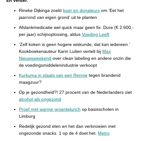
En verder:
Rineke Dijkinga zoekt
boer en donateurs
om ‘Eet het
jaarrond van eigen grond’ uit te planten
Afslankmedicatie wel quick maar geen fix. Dure (€ 2.600,-
per jaar) schijnoplossing, aldus
Voeding Leeft
‘Zelf koken is geen hogere wiskunde, dat kan iedereen.’
Kookboekenauteur Karin Luiten vertelt bij
Max
Nieuwsweekend
over clean labeling en andere onzin die
de voedingsmiddelenindustrie verkoopt
Kurkuma in plaats van een Rennie
tegen brandend
maagzuur?
Op je gezondheid?! 27 procent van de Nederlanders ziet
alcohol als ongezond
Proef met warme groentelunch
op basisscholen in
Limburg
Redelijk gezond eten en het dan verknoeien met
ongezonde snacks. 1 op de 4 doet het.
Metro