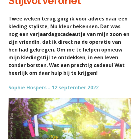
Stijlvol verdriet
a
o
k
j
v
u
s
k
Twee weken terug ging ik voor advies naar een
i
d
t
t
kleding styliste, Nu kleur bekennen. Dat was
g
e
nog een verjaardagscadeautje van mijn zoon en
a
g
zijn vriendin, dat ik direct na de operatie van
t
e
hen had gekregen. Om me te helpen opnieuw
i
n
mijn kledingstijl te ontdekken, in een leven
e
k
zonder borsten. Wat een prachtig cadeau! Wat
a
heerlijk om daar hulp bij te krijgen!
n
k
Sophie Hospers – 12 september 2022
e
r