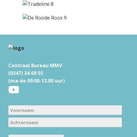
b
a
r
F
o
Centraal Bureau MMV
o
(0347) 34 69 55
t
(ma-do 09:00-13.00 uur)
e
r
N
a
V
m
o
e
A
o