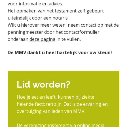
voor informatie en advies.
Het opmaken van het testament zelf gebeurt
uiteindelijk door een notaris.
Wilt u hierover meer weten, neem contact op met de
penningmeester door het contactformulier
onderaan
deze pagina
in te vullen
.
De MMV dankt u heel hartelijk voor uw steun!
Lid worden?
Hoe je eet en leeft, kunnen bij ziekte
helende factoren zijn. Dat is de ervaring en
overtuiging van leden van MMV.
De vereniging inspireert via online media,