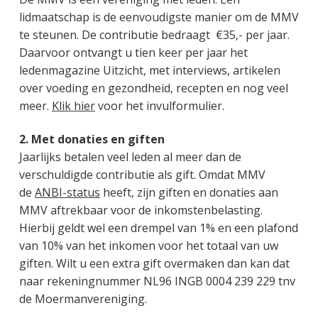
g
a
o
s
k
lidmaatschap is de eenvoudigste manier om de MMV
e
v
u
i
s
te steunen. De contributie bedraagt €35,- per jaar.
n
i
d
d
t
Daarvoor ontvangt u tien keer per jaar het
k
g
e
ledenmagazine Uitzicht, met interviews, artikelen
a
a
b
over voeding en gezondheid, recepten en nog veel
n
t
a
meer.
Klik hier
voor het invulformulier.
k
i
r
e
e
2. Met donaties en giften
r
Jaarlijks betalen veel leden al meer dan de
verschuldigde contributie als gift. Omdat MMV
de
ANBI-status
heeft, zijn giften en donaties aan
MMV aftrekbaar voor de inkomstenbelasting.
Hierbij geldt wel een drempel van 1% en een plafond
van 10% van het inkomen voor het totaal van uw
giften. Wilt u een extra gift overmaken dan kan dat
naar rekeningnummer NL96 INGB 0004 239 229 tnv
de Moermanvereniging.