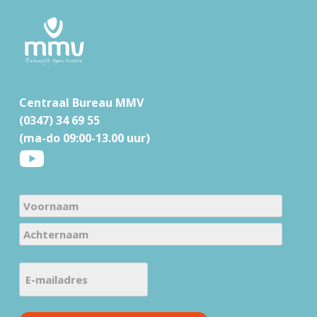
F
o
o
t
Centraal Bureau MMV
e
(0347) 34 69 55
r
(ma-do 09:00-13.00 uur)
N
a
V
m
o
e
A
o
E
c
(
r
-
h
V
n
m
t
e
a