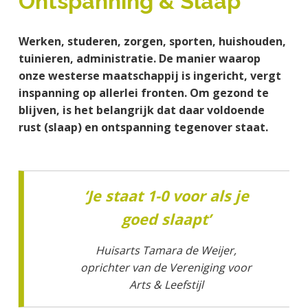
Ontspanning & Slaap
a
o
s
k
j
v
u
i
s
k
Werken, studeren, zorgen, sporten, huishouden,
i
d
d
t
t
tuinieren, administratie. De manier waarop
g
e
e
onze westerse maatschappij is ingericht, vergt
a
b
g
inspanning op allerlei fronten. Om gezond te
t
a
e
blijven, is het belangrijk dat daar voldoende
i
r
n
rust (slaap) en ontspanning tegenover staat.
e
k
a
n
k
‘Je staat 1-0 voor als je
e
goed slaapt’
r
Huisarts Tamara de Weijer,
oprichter van de Vereniging voor
Arts & Leefstijl