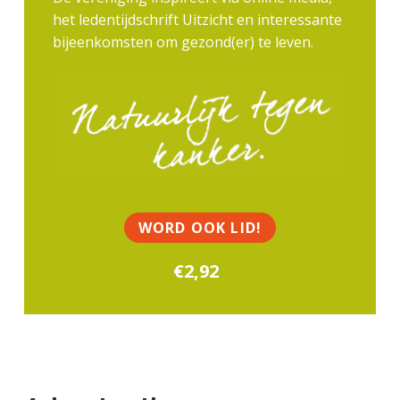
het ledentijdschrift Uitzicht en interessante
bijeenkomsten om gezond(er) te leven.
P
r
i
m
a
WORD OOK LID!
i
€2,92
r
e
S
i
d