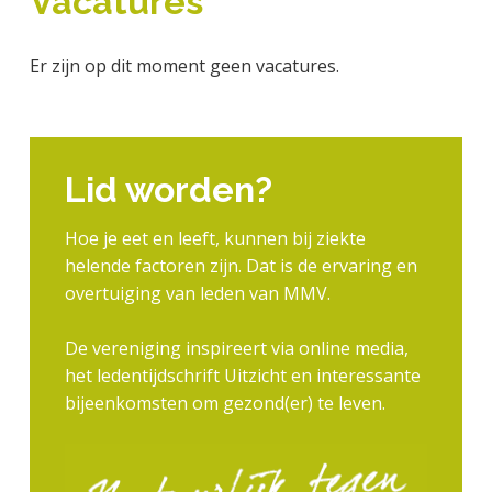
Vacatures
a
o
s
k
j
v
u
i
s
k
Er zijn op dit moment geen vacatures.
i
d
d
t
t
g
e
e
a
b
g
t
a
e
i
r
Lid worden?
n
e
k
Hoe je eet en leeft, kunnen bij ziekte
a
helende factoren zijn. Dat is de ervaring en
n
overtuiging van leden van MMV.
k
e
De vereniging inspireert via online media,
r
het ledentijdschrift Uitzicht en interessante
bijeenkomsten om gezond(er) te leven.
P