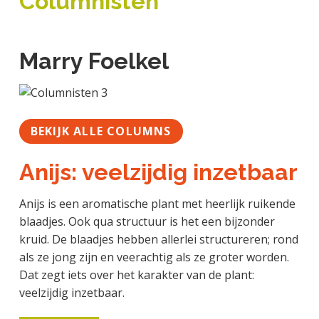
Columnisten
a
o
k
j
v
u
s
k
i
d
t
t
Marry Foelkel
g
e
a
g
t
e
i
n
BEKIJK ALLE COLUMNS
e
k
a
Anijs: veelzijdig inzetbaar
n
k
Anijs is een aromatische plant met heerlijk ruikende
e
blaadjes. Ook qua structuur is het een bijzonder
r
kruid. De blaadjes hebben allerlei structureren; rond
als ze jong zijn en veerachtig als ze groter worden.
Dat zegt iets over het karakter van de plant:
veelzijdig inzetbaar.