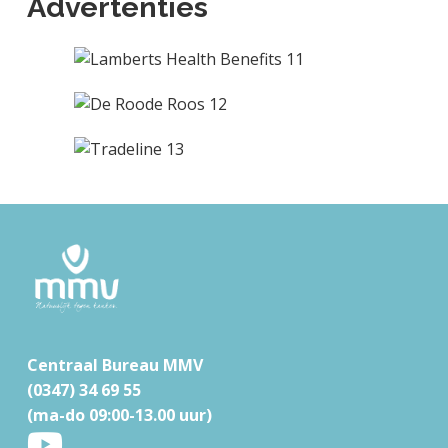
Advertenties
F
o
o
t
Centraal Bureau MMV
e
(0347) 34 69 55
r
(ma-do 09:00-13.00 uur)