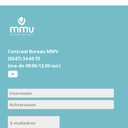
F
o
o
t
Centraal Bureau MMV
e
(0347) 34 69 55
r
(ma-do 09:00-13.00 uur)
N
a
V
m
o
e
A
o
E
c
(
r
-
h
V