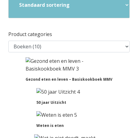
g
a
o
k
e
v
u
s
n
i
d
t
k
g
Product categories
a
a
n
t
k
i
e
e
r
Gezond eten en leven – Basiskookboek MMV
50 jaar Uitzicht
Weten is eten