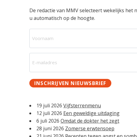
a
o
k
k
De redactie van MMV selecteert wekelijks het ni
v
u
s
t
u automatisch op de hoogte.
i
d
t
e
g
g
N
a
e
a
t
n
m
i
k
V
e
E
e
o
a
(
-
o
n
V
m
r
k
e
a
n
INSCHRIJVEN NIEUWSBRIEF
e
r
i
a
r
e
l
a
i
a
m
19 juli 2026
Vijfsterrenmenu
s
d
12 juli 2026
Een geweldige uitdaging
t
r
6 juli 2026
Omdat de dokter het zegt
)
e
28 juni 2026
Zomerse erwtensoep
s
21 juni 2026
Recepten tegen angst en somb