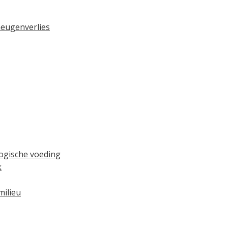
heugenverlies
ogische voeding
k
milieu