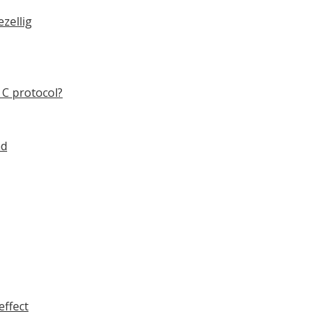
zellig
C protocol?
nd
ffect