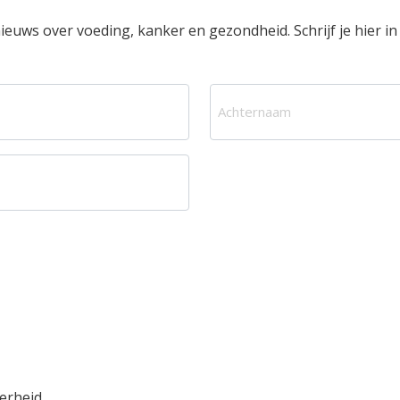
euws over voeding, kanker en gezondheid. Schrijf je hier in v
A
c
h
t
e
r
n
a
a
m
erheid