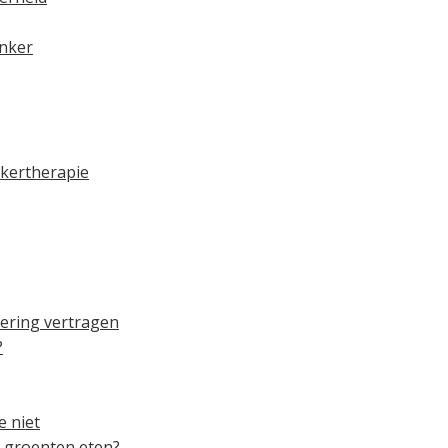
anker
kertherapie
dering vertragen
?
e niet
e groenten eten?