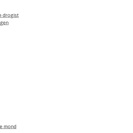
e drogist
ngen
de mond