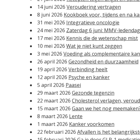
(
14 juni 2026
Veroudering vertragen
V
8 juni 2026
Kookboek voor, tijdens en na k
e
31 mei 2026
Integratieve oncologie
r
24 mei 2026
Zaterdag 6 juni: MMV-ledendag
e
17 mei 2026
Kennis die de wetenschap mist
i
10 mei 2026
Wat je niet kunt zeggen
s
3 mei 2026
Voeding als complementaire kan
t
26 april 2026
Gezondheid en duurzaamheid
)
19 april 2026
Verbinding heelt
12 april 2026
Psyche en kanker
5 april 2026
Paasei
29 maart 2026
Gezonde tegenzin
22 maart 2026
Cholesterol verlagen, verou
15 maart 2026
Gaan we het nog meemaken
8 maart 2026
Lente
1 maart 2026
Kanker voorkomen
22 februari 2026
Afvallen is het belangrijkst
15 februari 2026
Ga je door GLP-1 medicati