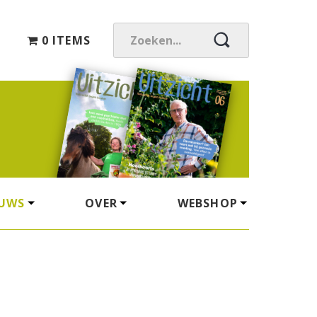
0 ITEMS
Z
O
E
K
E
N
.
.
.
EUWS
OVER
WEBSHOP