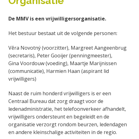
Organisatie
a
o
s
k
j
v
u
i
s
k
De MMV is een vrijwilligersorganisatie.
i
d
d
t
t
g
e
e
Het bestuur bestaat uit de volgende personen:
a
b
g
t
a
e
Věra Novotný (voorzitter), Margreet Aangeenbrug
i
r
n
(secretaris), Peter Gooijer (penningmeester),
e
k
Gina Voordouw (voeding), Maartje Marijnissen
a
(communicatie), Harmien Haan (aspirant lid
n
vrijwilligers)
k
e
Naast de ruim honderd vrijwilligers is er een
r
Centraal Bureau dat zorg draagt voor de
ledenadministratie, het telefoonverkeer afhandelt,
vrijwilligers ondersteunt en begeleidt en de
organisatie verzorgt rondom beurzen, ledendagen
en andere kleinschalige activiteiten in de regio.