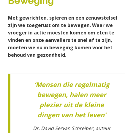
Beweging
a
o
s
k
j
v
u
i
s
k
Met gewrichten, spieren en een zenuwstelsel
i
d
d
t
t
zijn we toegerust om te bewegen. Waar we
g
e
e
vroeger in actie moesten komen om eten te
a
b
g
vinden en onze aanvallers te snel af te zijn,
t
a
e
moeten we nu in beweging komen voor het
i
r
n
behoud van gezondheid.
e
k
a
n
k
‘Mensen die regelmatig
e
bewegen, halen meer
r
plezier uit de kleine
dingen van het leven’
Dr. David Servan Schreiber, auteur