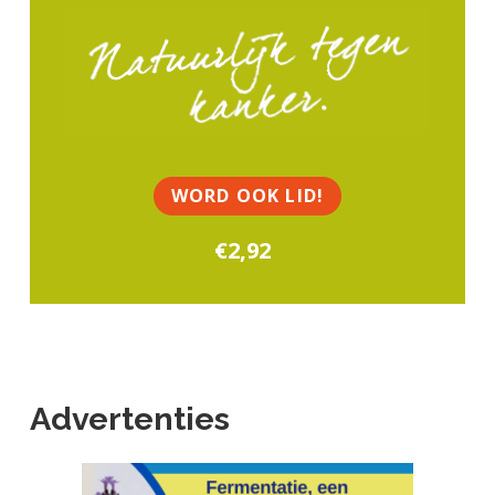
P
r
i
m
a
WORD OOK LID!
i
€2,92
r
e
S
i
d
Advertenties
e
b