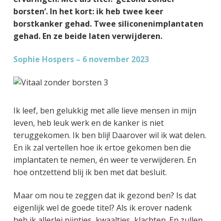
g
a
o
k
borsten’. In het kort: ik heb twee keer
e
v
u
s
borstkanker gehad. Twee siliconenimplantaten
n
i
d
t
gehad. En ze beide laten verwijderen.
k
g
a
a
Sophie Hospers – 6 november 2023
n
t
k
i
e
e
r
Ik leef, ben gelukkig met alle lieve mensen in mijn
leven, heb leuk werk en de kanker is niet
teruggekomen. Ik ben blij! Daarover wil ik wat delen.
En ik zal vertellen hoe ik ertoe gekomen ben die
implantaten te nemen, én weer te verwijderen. En
hoe ontzettend blij ik ben met dat besluit.
Maar om nou te zeggen dat ik gezond ben? Is dat
eigenlijk wel de goede titel? Als ik erover nadenk
heb ik allerlei pijntjes, kwaaltjes, klachten. En zullen