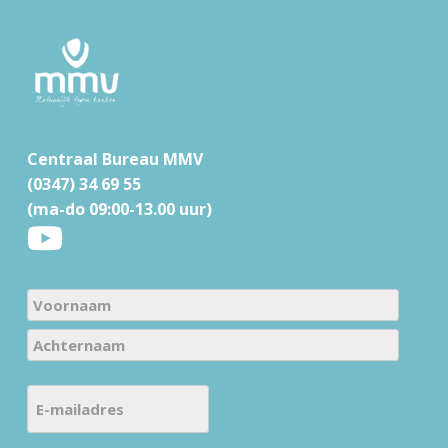
F
o
o
t
Centraal Bureau MMV
e
(0347) 34 69 55
r
(ma-do 09:00-13.00 uur)
N
a
V
m
o
e
A
o
E
c
(
r
-
h
V
n
m