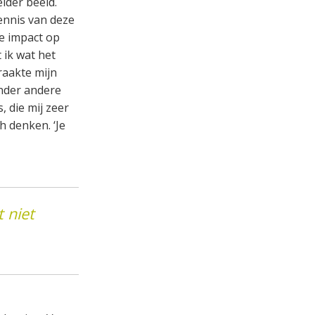
lder beeld.
ennis van deze
te impact op
 ik wat het
raakte mijn
onder andere
 die mij zeer
h denken. ‘Je
 niet