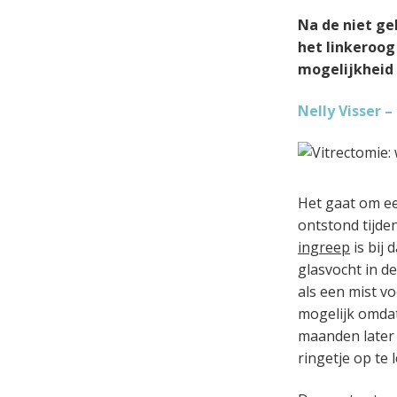
e
a
o
k
Na de niet ge
n
v
u
s
het linkeroog
k
i
d
t
mogelijkheid 
a
g
n
a
Nelly Visser 
k
t
e
i
r
e
Het gaat om ee
ontstond tijde
ingreep
is bij 
glasvocht in d
als een mist vo
mogelijk omdat
maanden later u
ringetje op te