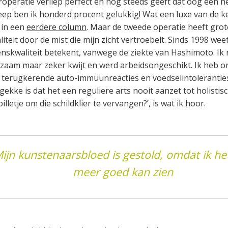
roperatie verliep perfect en nog steeds geeft dat oog een he
eep ben ik honderd procent gelukkig! Wat een luxe van de k
k in een
eerdere column
. Maar de tweede operatie heeft gro
iteit door de mist die mijn zicht vertroebelt. Sinds 1998 weet
venskwaliteit betekent, vanwege de ziekte van Hashimoto. Ik 
ngzaam maar zeker kwijt en werd arbeidsongeschikt. Ik heb 
s terugkerende auto-immuunreacties en voedselintoleranties,
ekke is dat het een reguliere arts nooit aanzet tot holistisc
illetje om die schildklier te vervangen?’, is wat ik hoor.
ijn kunstenaarsbloed is gestold, omdat ik het
meer goed kan zien