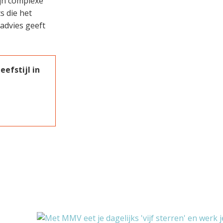
mijn complexe
ts die het
 advies geeft
efstijl in