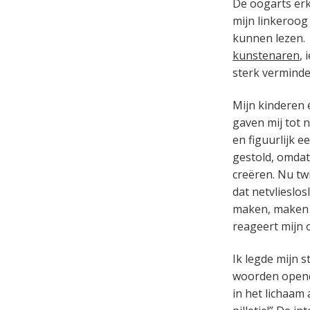
De oogarts erk
mijn linkeroog 
kunnen lezen. 
kunstenaren
, 
sterk verminde
Mijn kinderen e
gaven mij tot n
en figuurlijk 
gestold, omdat
creëren. Nu twi
dat netvlieslos
maken, maken m
reageert mijn 
Ik legde mijn s
woorden opende
in het lichaam 