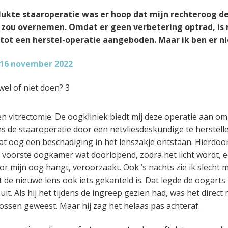
lukte staaroperatie was er hoop dat mijn rechteroog de
 zou overnemen. Omdat er geen verbetering optrad, is 
tot een herstel-operatie aangeboden. Maar ik ben er ni
– 16 november 2022
n vitrectomie. De oogkliniek biedt mij deze operatie aan om
ns de staaroperatie door een netvliesdeskundige te herstell
dat oog een beschadiging in het lenszakje ontstaan. Hierdoor
e voorste oogkamer wat doorlopend, zodra het licht wordt, e
or mijn oog hangt, veroorzaakt. Ook ’s nachts zie ik slecht 
 de nieuwe lens ook iets gekanteld is. Dat legde de oogarts 
it. Als hij het tijdens de ingreep gezien had, was het direct
 lossen geweest. Maar hij zag het helaas pas achteraf.