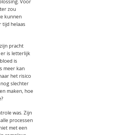
plossing. Voor
eter zou
 te kunnen
 tijd helaas
zijn pracht
 is letterlijk
bloed is
es meer kan
aar het risico
t nog slechter
nen maken, hoe
e?
trole was. Zijn
 alle processen
 niet met een