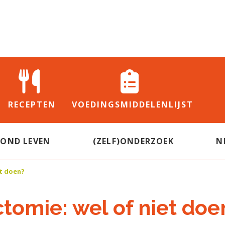
RECEPTEN
VOEDINGS
MIDDELENLIJST
ZOND LEVEN
(ZELF)ONDERZOEK
N
et doen?
ctomie: wel of niet doe