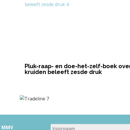
Pluk-raap- en doe-het-zelf-boek ove
kruiden beleeft zesde druk
N
u MMV