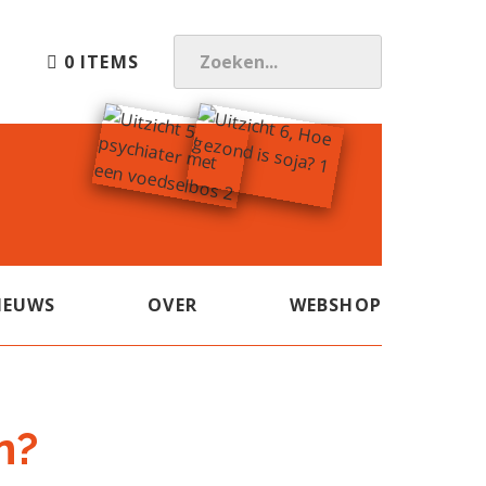
0 ITEMS
Z
O
E
K
E
N
.
.
.
IEUWS
OVER
WEBSHOP
n?