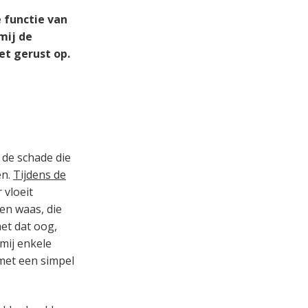
 functie van
mij de
et gerust op.
 de schade die
en.
Tijdens de
 vloeit
en waas, die
met dat oog,
mij enkele
 met een simpel