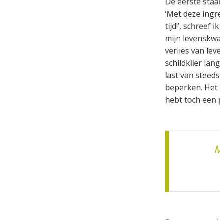
De eerste staa
‘Met deze ingr
tijd!’, schreef i
mijn levenskwal
verlies van le
schildklier la
last van steed
beperken. Het g
hebt toch een p
M