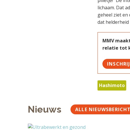
pilletje!” De i
lichaam. Dat ad
geheel ziet en
dat helderheid
MMV maakt w
relatie tot
INSCHRI
Hashimoto
Nieuws
ALLE NIEUWSBERICH