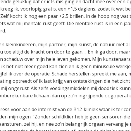
ende gelukkig dat er iets mis ging en dacht mee over een o
kreeg ik, voorlopig gratis, een +1,5 daglens, zodat ik wat b
Zelf kocht ik nog een paar +2,5 brillen, in de hoop nog wat
iets wat mij mentale rust geeft. Die mentale rust is in een jaar
rd.
n kleinkinderen, mijn partner, mijn kunst, de natuur met al 
u toe altijd de kracht om door te gaan…. En ik ga door, maar er
een schaduw over mijn hele leven gekomen. Mijn kunstenaars
 ik het niet meer goed kan zien en ik geen minuscule werkj
jfel ik over de operatie. Schade herstellen spreekt me aan, m
lating optreedt of ik last krijg van ontstekingen die het zich
ij ongerust. Als zelfs voedingsmiddelen mij doodziek kun
onberekenbare lichaam dan op zo’n ingrijpende oogoperati
tress voor aan de internist van de B12-kliniek waar ik ter con
n mijn ogen. “Zonder schildklier heb je geen sensoren die
aansturen, zei hij, en nee zo’n belangrijk orgaan vervang je