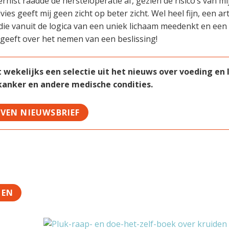
nternist raadde de hersteloperatie af, gezien de risico’s van 
vies geeft mij geen zicht op beter zicht. Wel heel fijn, een ar
 die vanuit de logica van een uniek lichaam meedenkt en een
 geeft over het nemen van een beslissing!
ekelijks een selectie uit het nieuws over voeding en le
 kanker en andere medische condities.
JVEN NIEUWSBRIEF
TEN