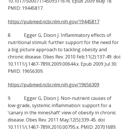
10.1017/S0007114509371676. Epub 2009 May 18.
PMID: 19445817.
https://pubmed.ncbi.nlm.nih.gov/19445817
8. Egger G, Dixon J. Inflammatory effects of
nutritional stimuli: further support for the need for
a big picture approach to tackling obesity and
chronic disease. Obes Rev. 2010 Feb;11(2):137-49. doi:
10.1111/j.1467-789X.2009.00644.x. Epub 2009 Jul 30.
PMID: 19656309.
https://pubmed.ncbi.nlm.nih.gov/19656309
9. Egger G, Dixon J. Non-nutrient causes of
low-grade, systemic inflammation: support for a
‘canary in the mineshaft’ view of obesity in chronic
disease. Obes Rev. 2011 May;12(5):339-45. doi:
10.1111/j.1467-789X.2010.00795.x. PMID: 20701689.