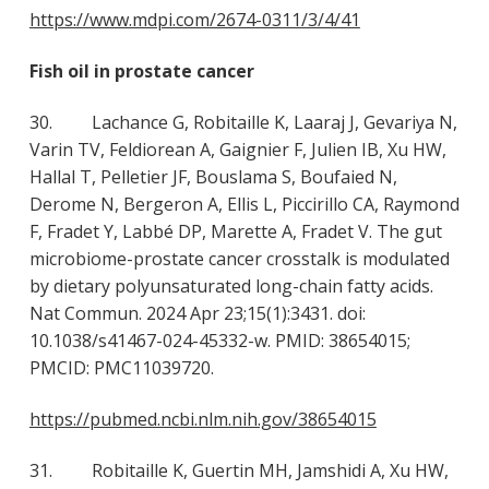
https://www.mdpi.com/2674-0311/3/4/41
Fish oil in prostate cancer
30. Lachance G, Robitaille K, Laaraj J, Gevariya N,
Varin TV, Feldiorean A, Gaignier F, Julien IB, Xu HW,
Hallal T, Pelletier JF, Bouslama S, Boufaied N,
Derome N, Bergeron A, Ellis L, Piccirillo CA, Raymond
F, Fradet Y, Labbé DP, Marette A, Fradet V. The gut
microbiome-prostate cancer crosstalk is modulated
by dietary polyunsaturated long-chain fatty acids.
Nat Commun. 2024 Apr 23;15(1):3431. doi:
10.1038/s41467-024-45332-w. PMID: 38654015;
PMCID: PMC11039720.
https://pubmed.ncbi.nlm.nih.gov/38654015
31. Robitaille K, Guertin MH, Jamshidi A, Xu HW,