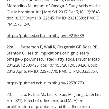
Merendino N. Impact of Omega-3 Fatty Acids on the
Gut Microbiota. Int J Mol Sci. 2017 Dec 7;18(12):2645.
doi: 10.3390/ijms18122645. PMID: 29215589; PMCID:
PMC5751248.
https://pubmed.ncbi.nlm.nih.gov/29215589
22a. Patterson E, Wall R, Fitzgerald GF, Ross RP,
Stanton C. Health implications of high dietary
omega-6 polyunsaturated Fatty acids. J Nutr Metab.
2012;2012:539426. doi: 10.1155/2012/539426. Epub
2012 Apr 5. PMID: 22570770; PMCID: PMC3335257.
https://pubmed.ncbi.nlm.nih.gov/22570770
23. Liu, P., Liu, M., Liu, X., Xue, M., Jiang, Q., & Lei,
H. (2021). Effect of α-linolenic acid (ALA) on
proliferation of probiotics and its adhesion to