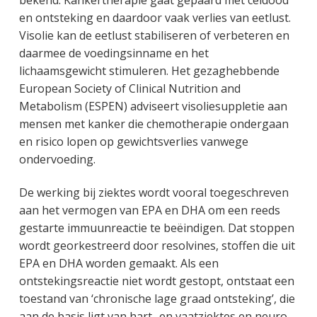
bekend. Kankertherapie gaat gepaard met celdood
en ontsteking en daardoor vaak verlies van eetlust.
Visolie kan de eetlust stabiliseren of verbeteren en
daarmee de voedingsinname en het
lichaamsgewicht stimuleren. Het gezaghebbende
European Society of Clinical Nutrition and
Metabolism (ESPEN) adviseert visoliesuppletie aan
mensen met kanker die chemotherapie ondergaan
en risico lopen op gewichtsverlies vanwege
ondervoeding.
De werking bij ziektes wordt vooral toegeschreven
aan het vermogen van EPA en DHA om een reeds
gestarte immuunreactie te beëindigen. Dat stoppen
wordt georkestreerd door resolvines, stoffen die uit
EPA en DHA worden gemaakt. Als een
ontstekingsreactie niet wordt gestopt, ontstaat een
toestand van ‘chronische lage graad ontsteking’, die
aan de basis ligt van hart- en vaatziektes en neuro-