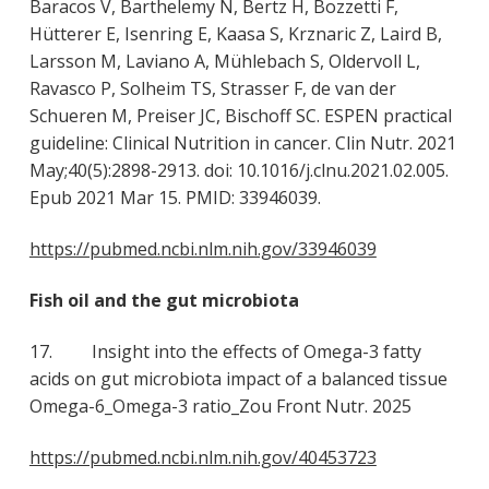
Baracos V, Barthelemy N, Bertz H, Bozzetti F,
Hütterer E, Isenring E, Kaasa S, Krznaric Z, Laird B,
Larsson M, Laviano A, Mühlebach S, Oldervoll L,
Ravasco P, Solheim TS, Strasser F, de van der
Schueren M, Preiser JC, Bischoff SC. ESPEN practical
guideline: Clinical Nutrition in cancer. Clin Nutr. 2021
May;40(5):2898-2913. doi: 10.1016/j.clnu.2021.02.005.
Epub 2021 Mar 15. PMID: 33946039.
https://pubmed.ncbi.nlm.nih.gov/33946039
Fish oil and the gut microbiota
17. Insight into the effects of Omega-3 fatty
acids on gut microbiota impact of a balanced tissue
Omega-6_Omega-3 ratio_Zou Front Nutr. 2025
https://pubmed.ncbi.nlm.nih.gov/40453723