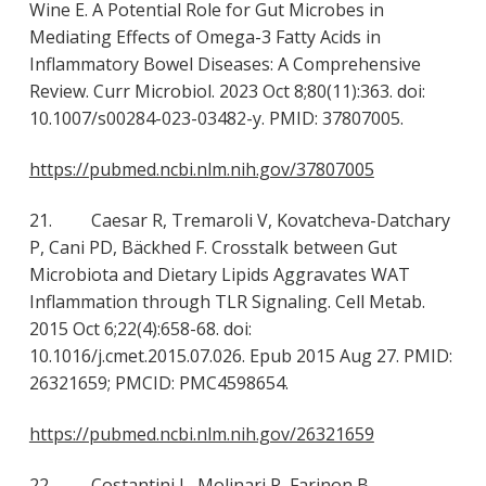
Wine E. A Potential Role for Gut Microbes in
Mediating Effects of Omega-3 Fatty Acids in
Inflammatory Bowel Diseases: A Comprehensive
Review. Curr Microbiol. 2023 Oct 8;80(11):363. doi:
10.1007/s00284-023-03482-y. PMID: 37807005.
https://pubmed.ncbi.nlm.nih.gov/37807005
21. Caesar R, Tremaroli V, Kovatcheva-Datchary
P, Cani PD, Bäckhed F. Crosstalk between Gut
Microbiota and Dietary Lipids Aggravates WAT
Inflammation through TLR Signaling. Cell Metab.
2015 Oct 6;22(4):658-68. doi:
10.1016/j.cmet.2015.07.026. Epub 2015 Aug 27. PMID:
26321659; PMCID: PMC4598654.
https://pubmed.ncbi.nlm.nih.gov/26321659
22. Costantini L, Molinari R, Farinon B,