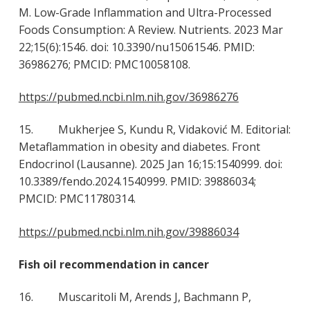
M. Low-Grade Inflammation and Ultra-Processed
Foods Consumption: A Review. Nutrients. 2023 Mar
22;15(6):1546. doi: 10.3390/nu15061546. PMID:
36986276; PMCID: PMC10058108.
https://pubmed.ncbi.nlm.nih.gov/36986276
15. Mukherjee S, Kundu R, Vidaković M. Editorial:
Metaflammation in obesity and diabetes. Front
Endocrinol (Lausanne). 2025 Jan 16;15:1540999. doi:
10.3389/fendo.2024.1540999. PMID: 39886034;
PMCID: PMC11780314.
https://pubmed.ncbi.nlm.nih.gov/39886034
Fish oil recommendation in cancer
16. Muscaritoli M, Arends J, Bachmann P,