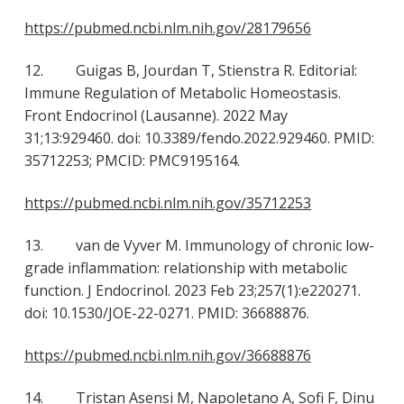
https://pubmed.ncbi.nlm.nih.gov/28179656
12. Guigas B, Jourdan T, Stienstra R. Editorial:
Immune Regulation of Metabolic Homeostasis.
Front Endocrinol (Lausanne). 2022 May
31;13:929460. doi: 10.3389/fendo.2022.929460. PMID:
35712253; PMCID: PMC9195164.
https://pubmed.ncbi.nlm.nih.gov/35712253
13. van de Vyver M. Immunology of chronic low-
grade inflammation: relationship with metabolic
function. J Endocrinol. 2023 Feb 23;257(1):e220271.
doi: 10.1530/JOE-22-0271. PMID: 36688876.
https://pubmed.ncbi.nlm.nih.gov/36688876
14. Tristan Asensi M, Napoletano A, Sofi F, Dinu