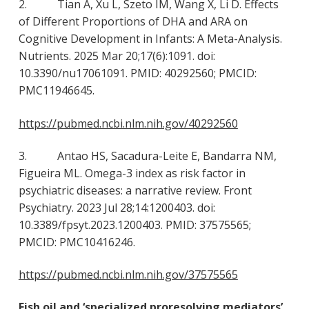
2. Tian A, Xu L, Szeto IM, Wang X, Li D. Effects
of Different Proportions of DHA and ARA on
Cognitive Development in Infants: A Meta-Analysis.
Nutrients. 2025 Mar 20;17(6):1091. doi:
10.3390/nu17061091. PMID: 40292560; PMCID:
PMC11946645.
https://pubmed.ncbi.nlm.nih.gov/40292560
3. Antao HS, Sacadura-Leite E, Bandarra NM,
Figueira ML. Omega-3 index as risk factor in
psychiatric diseases: a narrative review. Front
Psychiatry. 2023 Jul 28;14:1200403. doi:
10.3389/fpsyt.2023.1200403. PMID: 37575565;
PMCID: PMC10416246.
https://pubmed.ncbi.nlm.nih.gov/37575565
Fish oil and ‘specialized proresolving mediators’