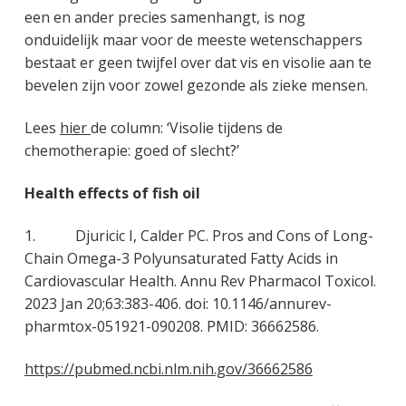
een en ander precies samenhangt, is nog
onduidelijk maar voor de meeste wetenschappers
bestaat er geen twijfel over dat vis en visolie aan te
bevelen zijn voor zowel gezonde als zieke mensen.
Lees
hier
de column: ‘Visolie tijdens de
chemotherapie: goed of slecht?’
Health effects of fish oil
1. Djuricic I, Calder PC. Pros and Cons of Long-
Chain Omega-3 Polyunsaturated Fatty Acids in
Cardiovascular Health. Annu Rev Pharmacol Toxicol.
2023 Jan 20;63:383-406. doi: 10.1146/annurev-
pharmtox-051921-090208. PMID: 36662586.
https://pubmed.ncbi.nlm.nih.gov/36662586