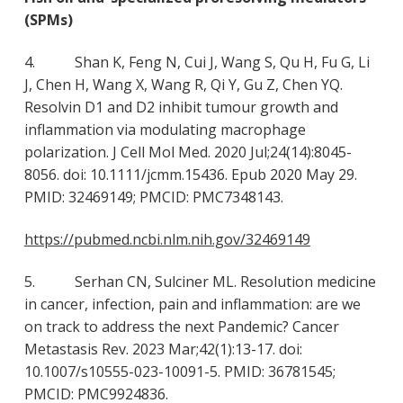
(SPMs)
4. Shan K, Feng N, Cui J, Wang S, Qu H, Fu G, Li
J, Chen H, Wang X, Wang R, Qi Y, Gu Z, Chen YQ.
Resolvin D1 and D2 inhibit tumour growth and
inflammation via modulating macrophage
polarization. J Cell Mol Med. 2020 Jul;24(14):8045-
8056. doi: 10.1111/jcmm.15436. Epub 2020 May 29.
PMID: 32469149; PMCID: PMC7348143.
https://pubmed.ncbi.nlm.nih.gov/32469149
5. Serhan CN, Sulciner ML. Resolution medicine
in cancer, infection, pain and inflammation: are we
on track to address the next Pandemic? Cancer
Metastasis Rev. 2023 Mar;42(1):13-17. doi:
10.1007/s10555-023-10091-5. PMID: 36781545;
PMCID: PMC9924836.