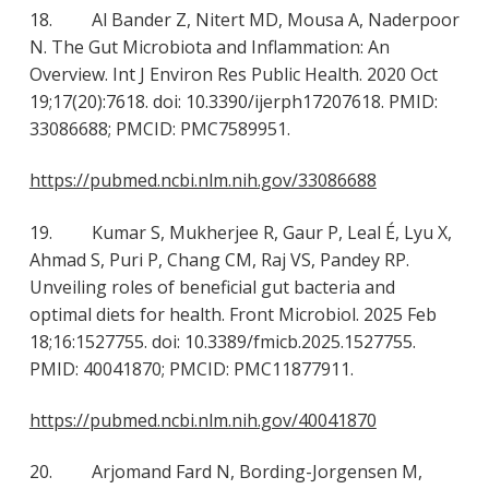
18. Al Bander Z, Nitert MD, Mousa A, Naderpoor
N. The Gut Microbiota and Inflammation: An
Overview. Int J Environ Res Public Health. 2020 Oct
19;17(20):7618. doi: 10.3390/ijerph17207618. PMID:
33086688; PMCID: PMC7589951.
https://pubmed.ncbi.nlm.nih.gov/33086688
19. Kumar S, Mukherjee R, Gaur P, Leal É, Lyu X,
Ahmad S, Puri P, Chang CM, Raj VS, Pandey RP.
Unveiling roles of beneficial gut bacteria and
optimal diets for health. Front Microbiol. 2025 Feb
18;16:1527755. doi: 10.3389/fmicb.2025.1527755.
PMID: 40041870; PMCID: PMC11877911.
https://pubmed.ncbi.nlm.nih.gov/40041870
20. Arjomand Fard N, Bording-Jorgensen M,