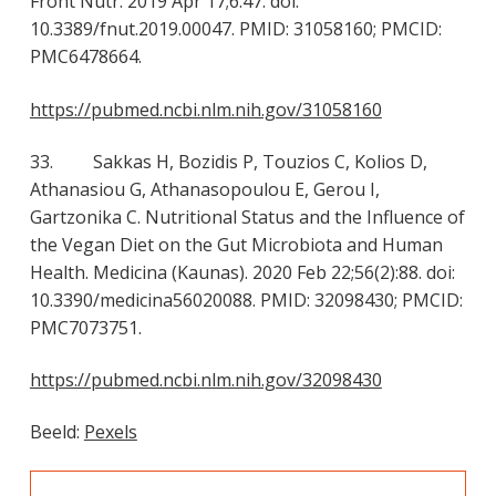
Front Nutr. 2019 Apr 17;6:47. doi:
10.3389/fnut.2019.00047. PMID: 31058160; PMCID:
PMC6478664.
https://pubmed.ncbi.nlm.nih.gov/31058160
33. Sakkas H, Bozidis P, Touzios C, Kolios D,
Athanasiou G, Athanasopoulou E, Gerou I,
Gartzonika C. Nutritional Status and the Influence of
the Vegan Diet on the Gut Microbiota and Human
Health. Medicina (Kaunas). 2020 Feb 22;56(2):88. doi:
10.3390/medicina56020088. PMID: 32098430; PMCID:
PMC7073751.
https://pubmed.ncbi.nlm.nih.gov/32098430
Beeld:
Pexels