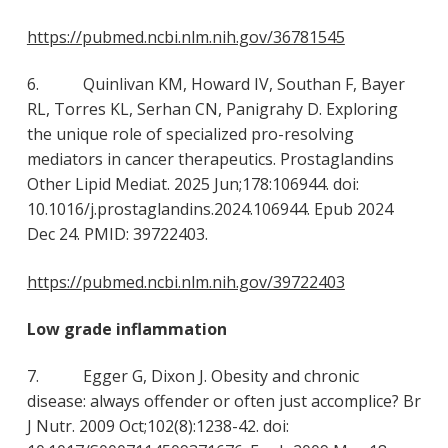
https://pubmed.ncbi.nlm.nih.gov/36781545
6. Quinlivan KM, Howard IV, Southan F, Bayer
RL, Torres KL, Serhan CN, Panigrahy D. Exploring
the unique role of specialized pro-resolving
mediators in cancer therapeutics. Prostaglandins
Other Lipid Mediat. 2025 Jun;178:106944. doi:
10.1016/j.prostaglandins.2024.106944. Epub 2024
Dec 24. PMID: 39722403.
https://pubmed.ncbi.nlm.nih.gov/39722403
Low grade inflammation
7. Egger G, Dixon J. Obesity and chronic
disease: always offender or often just accomplice? Br
J Nutr. 2009 Oct;102(8):1238-42. doi: