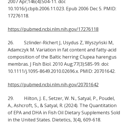
2007 Apr;146(4):504-11. doi:
10.1016/j.cbpb.2006.11.023. Epub 2006 Dec 5. PMID:
17276118.
https://pubmed.ncbi.nlm.nih.gov/17276118
26. Szlinder-Richert J, Usydus Z, Wyszyński M,
Adamczyk M. Variation in fat content and fatty-acid
composition of the Baltic herring Clupea harengus
membras. J Fish Biol. 2010 Aug;77(3):585-99. doi:
10.1111/j.1095-8649.2010.02696.x. PMID: 20701642.
https://pubmed.ncbi.nlm.nih.gov/20701642
29. Hilton, J. E., Setzer, W. N., Satyal, P., Poudel,
A., Ashcroft, S., & Satyal, R. (2024). The Quantitation
of EPA and DHA in Fish Oil Dietary Supplements Sold
in the United States. Dietetics, 3(4), 609-618.