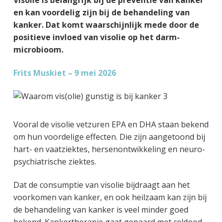
Visolie is belangrijk bij de preventie van kanker
g
a
o
k
en kan voordelig zijn bij de behandeling van
e
v
u
s
kanker. Dat komt waarschijnlijk mede door de
n
i
d
t
positieve invloed van visolie op het darm-
k
g
microbioom.
a
a
n
t
Frits Muskiet – 9 mei 2026
k
i
e
e
r
Vooral de visolie vetzuren EPA en DHA staan bekend
om hun voordelige effecten. Die zijn aangetoond bij
hart- en vaatziektes, hersenontwikkeling en neuro-
psychiatrische ziektes.
Dat de consumptie van visolie bijdraagt aan het
voorkomen van kanker, en ook heilzaam kan zijn bij
de behandeling van kanker is veel minder goed