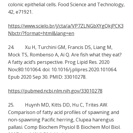
colonic epithelial cells. Food Science and Technology,
42, e71921.
https://www.scielo.br/j/cta/a/VP7ZLNGbXYgQkjPCK3
Nbctr/?format=html&lang=en
24. Xu H, Turchini GM, Francis DS, Liang M,
Mock TS, Rombenso A, Ai Q. Are fish what they eat?
A fatty acid’s perspective. Prog Lipid Res. 2020
Nov;80:101064. doi: 10.1016/j.plipres.2020.101064.
Epub 2020 Sep 30. PMID: 33010278.
https://pubmed.ncbi.nlm.nih.gov/33010278
25. Huynh MD, Kitts DD, Hu C, Trites AW.
Comparison of fatty acid profiles of spawning and
non-spawning Pacific herring, Clupea harengus
pallasi. Comp Biochem Physiol B Biochem Mol Biol.