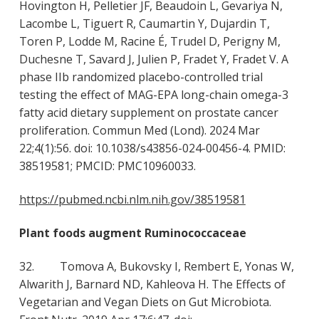
Hovington H, Pelletier JF, Beaudoin L, Gevariya N,
Lacombe L, Tiguert R, Caumartin Y, Dujardin T,
Toren P, Lodde M, Racine É, Trudel D, Perigny M,
Duchesne T, Savard J, Julien P, Fradet Y, Fradet V. A
phase IIb randomized placebo-controlled trial
testing the effect of MAG-EPA long-chain omega-3
fatty acid dietary supplement on prostate cancer
proliferation. Commun Med (Lond). 2024 Mar
22;4(1):56. doi: 10.1038/s43856-024-00456-4. PMID:
38519581; PMCID: PMC10960033.
https://pubmed.ncbi.nlm.nih.gov/38519581
Plant foods augment Ruminococcaceae
32. Tomova A, Bukovsky I, Rembert E, Yonas W,
Alwarith J, Barnard ND, Kahleova H. The Effects of
Vegetarian and Vegan Diets on Gut Microbiota.