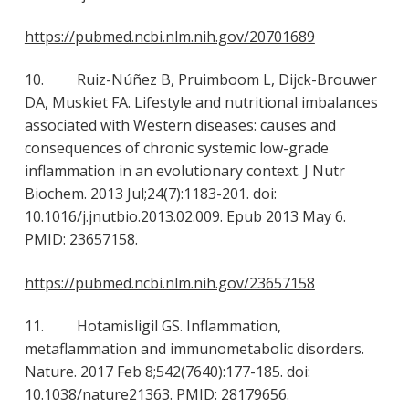
https://pubmed.ncbi.nlm.nih.gov/20701689
10. Ruiz-Núñez B, Pruimboom L, Dijck-Brouwer
DA, Muskiet FA. Lifestyle and nutritional imbalances
associated with Western diseases: causes and
consequences of chronic systemic low-grade
inflammation in an evolutionary context. J Nutr
Biochem. 2013 Jul;24(7):1183-201. doi:
10.1016/j.jnutbio.2013.02.009. Epub 2013 May 6.
PMID: 23657158.
https://pubmed.ncbi.nlm.nih.gov/23657158
11. Hotamisligil GS. Inflammation,
metaflammation and immunometabolic disorders.
Nature. 2017 Feb 8;542(7640):177-185. doi:
10.1038/nature21363. PMID: 28179656.