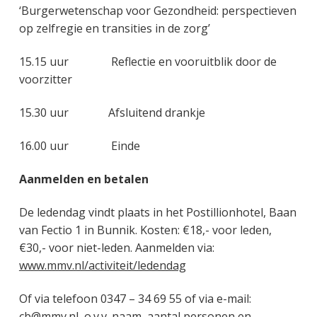
‘Burgerwetenschap voor Gezondheid: perspectieven
op zelfregie en transities in de zorg’
15.15 uur Reflectie en vooruitblik door de
voorzitter
15.30 uur Afsluitend drankje
16.00 uur Einde
Aanmelden en betalen
De ledendag vindt plaats in het Postillionhotel, Baan
van Fectio 1 in Bunnik. Kosten: €18,- voor leden,
€30,- voor niet-leden. Aanmelden via:
www.mmv.nl/activiteit/ledendag
Of via telefoon 0347 – 34 69 55 of via e-mail:
cb@mmv.nl
, o.v.v. naam, aantal personen en