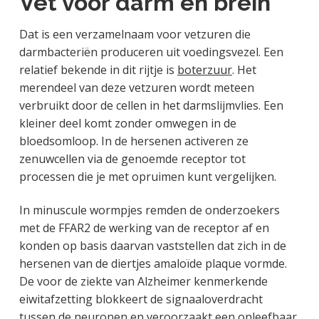
Vet voor darm en brein
Dat is een verzamelnaam voor vetzuren die
darmbacteriën produceren uit voedingsvezel. Een
relatief bekende in dit rijtje is
boterzuur
. Het
merendeel van deze vetzuren wordt meteen
verbruikt door de cellen in het darmslijmvlies. Een
kleiner deel komt zonder omwegen in de
bloedsomloop. In de hersenen activeren ze
zenuwcellen via de genoemde receptor tot
processen die je met opruimen kunt vergelijken.
In minuscule wormpjes remden de onderzoekers
met de FFAR2 de werking van de receptor af en
konden op basis daarvan vaststellen dat zich in de
hersenen van de diertjes amaloïde plaque vormde.
De voor de ziekte van Alzheimer kenmerkende
eiwitafzetting blokkeert de signaaloverdracht
tussen de neuronen en veroorzaakt een onleefbaar