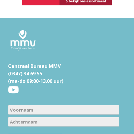
F
o
o
t
Centraal Bureau MMV
e
(0347) 34 69 55
r
(ma-do 09:00-13.00 uur)
N
a
V
m
o
e
A
o