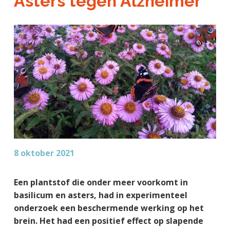
Asters tegen Alzheimer
a
o
k
j
v
u
s
k
i
d
t
t
g
e
a
g
t
e
i
n
e
k
a
n
k
8 oktober 2021
e
r
Een plantstof die onder meer voorkomt in
basilicum en asters, had in experimenteel
onderzoek een beschermende werking op het
brein. Het had een positief effect op slapende