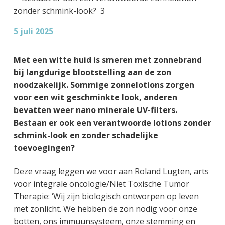
g
a
o
k
e
v
u
s
5 juli 2025
n
i
d
t
k
g
a
a
Met een witte huid is smeren met zonnebrand
n
t
bij langdurige blootstelling aan de zon
k
i
noodzakelijk. Sommige zonnelotions zorgen
e
e
voor een wit geschminkte look, anderen
r
bevatten weer nano minerale UV-filters.
Bestaan er ook een verantwoorde lotions zonder
schmink-look en zonder schadelijke
toevoegingen?
Deze vraag leggen we voor aan Roland Lugten, arts
voor integrale oncologie/Niet Toxische Tumor
Therapie: ‘Wij zijn biologisch ontworpen op leven
met zonlicht. We hebben de zon nodig voor onze
botten, ons immuunsysteem, onze stemming en