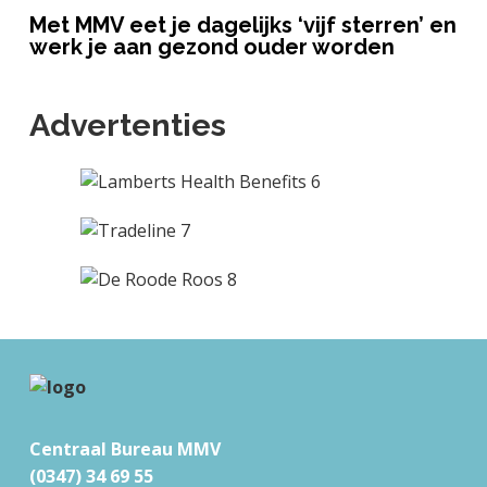
Met MMV eet je dagelijks ‘vijf sterren’ en
werk je aan gezond ouder worden
Advertenties
F
o
Centraal Bureau MMV
o
(0347) 34 69 55