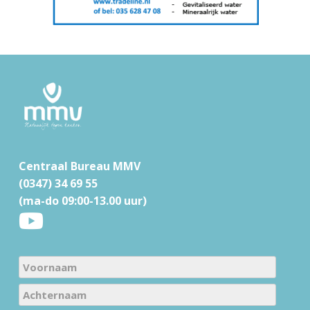
F
o
o
t
Centraal Bureau MMV
e
(0347) 34 69 55
r
(ma-do 09:00-13.00 uur)
N
a
V
m
o