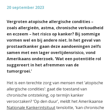
g
a
o
k
20 september 2023
e
v
u
s
n
i
d
t
Vergroten atopische allergische condities –
k
g
zoals allergieën, astma, chronische verkoudheid
a
a
en eczeem – het risico op kanker? Bij sommige
n
t
vormen wel en bij andere niet. In het geval van
k
i
prostaatkanker gaan deze aandoeningen zelfs
e
e
samen met een lager overlijdensrisico, vond
r
Amerikaans onderzoek. ‘Wat een potentiële rol
suggereert in het afremmen van de
tumorgroei.’
Het is een terechte zorg van mensen met ‘atopische
allergische condities’: gaat die toestand van
chronische ontsteking, op termijn kanker
veroorzaken? ‘Op den duur’, meldt het Amerikaanse
Nationale Kankerintsituut
tenslotte, ‘kan chronische