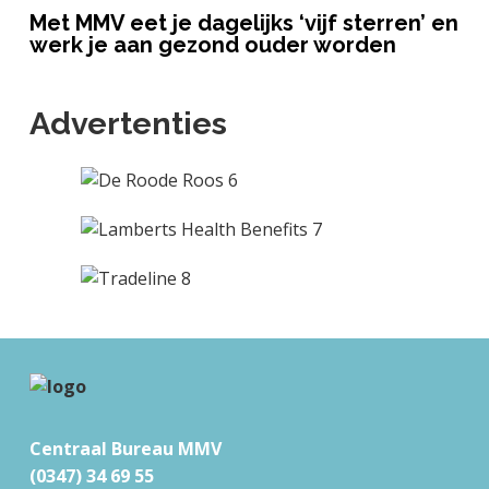
Met MMV eet je dagelijks ‘vijf sterren’ en
werk je aan gezond ouder worden
Advertenties
F
o
Centraal Bureau MMV
o
(0347) 34 69 55