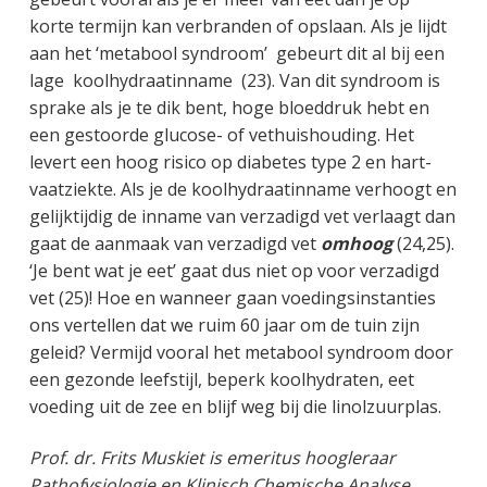
korte termijn kan verbranden of opslaan. Als je lijdt
aan het ‘metabool syndroom’ gebeurt dit al bij een
lage koolhydraatinname (23). Van dit syndroom is
sprake als je te dik bent, hoge bloeddruk hebt en
een gestoorde glucose- of vethuishouding. Het
levert een hoog risico op diabetes type 2 en hart-
vaatziekte. Als je de koolhydraatinname verhoogt en
gelijktijdig de inname van verzadigd vet verlaagt dan
gaat de aanmaak van verzadigd vet
omhoog
(24,25).
‘Je bent wat je eet’ gaat dus niet op voor verzadigd
vet (25)! Hoe en wanneer gaan voedingsinstanties
ons vertellen dat we ruim 60 jaar om de tuin zijn
geleid? Vermijd vooral het metabool syndroom door
een gezonde leefstijl, beperk koolhydraten, eet
voeding uit de zee en blijf weg bij die linolzuurplas.
Prof. dr. Frits Muskiet is emeritus hoogleraar
Pathofysiologie en Klinisch Chemische Analyse.