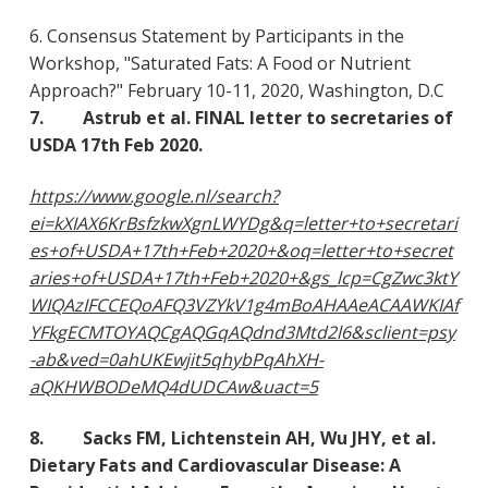
6. Consensus Statement by Participants in the
Workshop, "Saturated Fats: A Food or Nutrient
Approach?" February 10-11, 2020, Washington, D.C
7. Astrub et al. FINAL letter to secretaries of
USDA 17th Feb 2020.
https://www.google.nl/search?
ei=kXIAX6KrBsfzkwXgnLWYDg&q=letter+to+secretari
es+of+USDA+17th+Feb+2020+&oq=letter+to+secret
aries+of+USDA+17th+Feb+2020+&gs_lcp=CgZwc3ktY
WIQAzIFCCEQoAFQ3VZYkV1g4mBoAHAAeACAAWKIAf
YFkgECMTOYAQCgAQGqAQdnd3Mtd2l6&sclient=psy
-ab&ved=0ahUKEwjit5qhybPqAhXH-
aQKHWBODeMQ4dUDCAw&uact=5
8. Sacks FM, Lichtenstein AH, Wu JHY, et al.
Dietary Fats and Cardiovascular Disease: A