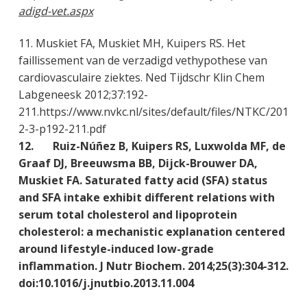
adigd-vet.aspx
11. Muskiet FA, Muskiet MH, Kuipers RS. Het
faillissement van de verzadigd vethypothese van
cardiovasculaire ziektes. Ned Tijdschr Klin Chem
Labgeneesk 2012;37:192-
211.https://www.nvkc.nl/sites/default/files/NTKC/201
2-3-p192-211.pdf
12. Ruiz-Núñez B, Kuipers RS, Luxwolda MF, de
Graaf DJ, Breeuwsma BB, Dijck-Brouwer DA,
Muskiet FA. Saturated fatty acid (SFA) status
and SFA intake exhibit different relations with
serum total cholesterol and lipoprotein
cholesterol: a mechanistic explanation centered
around lifestyle-induced low-grade
inflammation. J Nutr Biochem. 2014;25(3):304-312.
doi:10.1016/j.jnutbio.2013.11.004