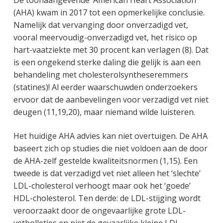
De toonaangevende ‘American Heart Association’
(AHA) kwam in 2017 tot een opmerkelijke conclusie.
Namelijk dat vervanging door onverzadigd vet,
vooral meervoudig-onverzadigd vet, het risico op
hart-vaatziekte met 30 procent kan verlagen (8). Dat
is een ongekend sterke daling die gelijk is aan een
behandeling met cholesterolsyntheseremmers
(statines)! Al eerder waarschuwden onderzoekers
ervoor dat de aanbevelingen voor verzadigd vet niet
deugen (11,19,20), maar niemand wilde luisteren.
Het huidige AHA advies kan niet overtuigen. De AHA
baseert zich op studies die niet voldoen aan de door
de AHA-zelf gestelde kwaliteitsnormen (1,15). Een
tweede is dat verzadigd vet niet alleen het ‘slechte’
LDL-cholesterol verhoogt maar ook het ‘goede’
HDL-cholesterol. Ten derde: de LDL-stijging wordt
veroorzaakt door de ongevaarlijke grote LDL-
vetbolletjes en niet de gevaarlijke kleine LDL-