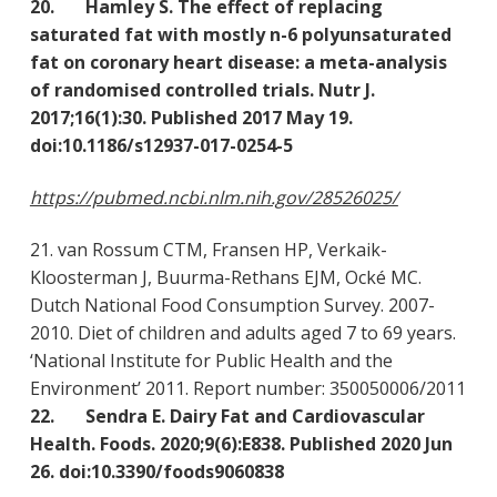
20. Hamley S. The effect of replacing
saturated fat with mostly n-6 polyunsaturated
fat on coronary heart disease: a meta-analysis
of randomised controlled trials. Nutr J.
2017;16(1):30. Published 2017 May 19.
doi:10.1186/s12937-017-0254-5
https://pubmed.ncbi.nlm.nih.gov/28526025/
21. van Rossum CTM, Fransen HP, Verkaik-
Kloosterman J, Buurma-Rethans EJM, Ocké MC.
Dutch National Food Consumption Survey. 2007-
2010. Diet of children and adults aged 7 to 69 years.
‘National Institute for Public Health and the
Environment’ 2011. Report number: 350050006/2011
22. Sendra E. Dairy Fat and Cardiovascular
Health. Foods. 2020;9(6):E838. Published 2020 Jun
26. doi:10.3390/foods9060838