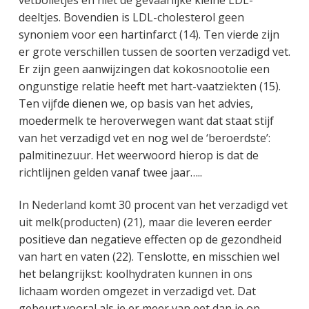
deeltjes. Bovendien is LDL-cholesterol geen
synoniem voor een hartinfarct (14). Ten vierde zijn
er grote verschillen tussen de soorten verzadigd vet.
Er zijn geen aanwijzingen dat kokosnootolie een
ongunstige relatie heeft met hart-vaatziekten (15).
Ten vijfde dienen we, op basis van het advies,
moedermelk te heroverwegen want dat staat stijf
van het verzadigd vet en nog wel de ‘beroerdste’:
palmitinezuur. Het weerwoord hierop is dat de
richtlijnen gelden vanaf twee jaar…..
In Nederland komt 30 procent van het verzadigd vet
uit melk(producten) (21), maar die leveren eerder
positieve dan negatieve effecten op de gezondheid
van hart en vaten (22). Tenslotte, en misschien wel
het belangrijkst: koolhydraten kunnen in ons
lichaam worden omgezet in verzadigd vet. Dat
gebeurt vooral als je er meer van eet dan je op