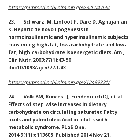
https://pubmed.ncbi.nlm.nih.gov/32604766/
23. Schwarz JM, Linfoot P, Dare D, Aghajanian
K. Hepatic de novo lipogenesis in
normoinsulinemic and hyperinsulinemic subjects
consuming high-fat, low-carbohydrate and low-
fat, high-carbohydrate isoenergetic diets. Am J
Clin Nutr. 2003;77(1):43-50.
doi:10.1093/ajcn/77.1.43
https://pubmed.ncbi.nlm.nih.gov/12499321/
24. Volk BM, Kunces LJ, Freidenreich DJ, et al.
Effects of step-wise increases in dietary
carbohydrate on circulating saturated Fatty
acids and palmitoleic Acid in adults with
metabolic syndrome. PLoS One.
2014;9(11):e113605. Published 2014 Nov 21.