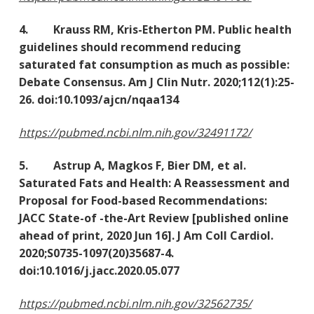
4. Krauss RM, Kris-Etherton PM. Public health
guidelines should recommend reducing
saturated fat consumption as much as possible:
Debate Consensus. Am J Clin Nutr. 2020;112(1):25-
26. doi:10.1093/ajcn/nqaa134
https://pubmed.ncbi.nlm.nih.gov/32491172/
5. Astrup A, Magkos F, Bier DM, et al.
Saturated Fats and Health: A Reassessment and
Proposal for Food-based Recommendations:
JACC State-of -the-Art Review [published online
ahead of print, 2020 Jun 16]. J Am Coll Cardiol.
2020;S0735-1097(20)35687-4.
doi:10.1016/j.jacc.2020.05.077
https://pubmed.ncbi.nlm.nih.gov/32562735/