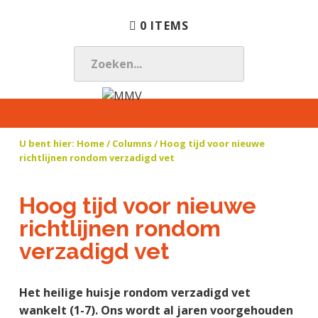
S
D
S
0 ITEMS
p
o
p
r
o
r
i
r
i
Z
n
n
n
O
g
a
g
E
M
N
n
a
n
K
M
a
a
r
a
E
U bent hier:
Home
/
Columns
/ Hoog tijd voor nieuwe
V
t
a
d
a
richtlijnen rondom verzadigd vet
N
u
r
e
r
.
u
d
h
d
.
Hoog tijd voor nieuwe
r
e
o
e
.
l
h
o
v
richtlijnen rondom
i
o
f
o
verzadigd vet
j
o
d
e
k
f
i
t
t
d
n
t
Het heilige huisje rondom verzadigd vet
e
n
h
e
wankelt (1-7). Ons wordt al jaren voorgehouden