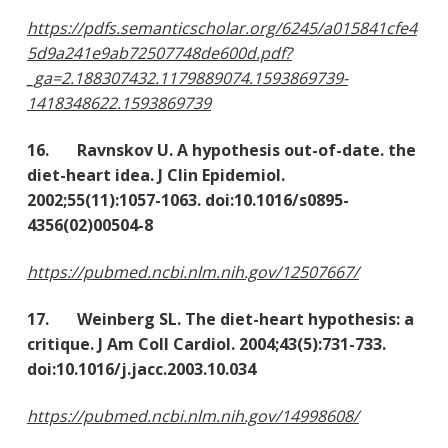
https://pdfs.semanticscholar.org/6245/a015841cfe4
5d9a241e9ab72507748de600d.pdf?
_ga=2.188307432.1179889074.1593869739-
1418348622.1593869739
16. Ravnskov U. A hypothesis out-of-date. the
diet-heart idea. J Clin Epidemiol.
2002;55(11):1057-1063. doi:10.1016/s0895-
4356(02)00504-8
https://pubmed.ncbi.nlm.nih.gov/12507667/
17. Weinberg SL. The diet-heart hypothesis: a
critique. J Am Coll Cardiol. 2004;43(5):731-733.
doi:10.1016/j.jacc.2003.10.034
https://pubmed.ncbi.nlm.nih.gov/14998608/