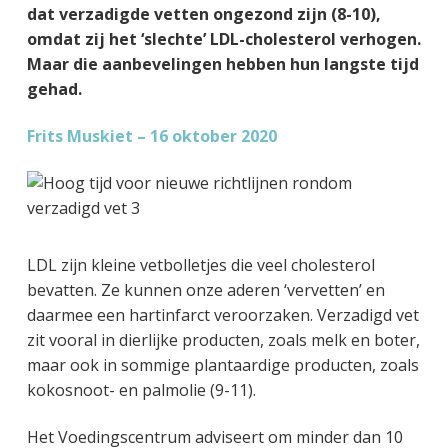
g
a
o
k
dat verzadigde vetten ongezond zijn (8-10),
e
v
u
s
omdat zij het ‘slechte’ LDL-cholesterol verhogen.
n
i
d
t
Maar die aanbevelingen hebben hun langste tijd
k
g
gehad.
a
a
Frits Muskiet – 16 oktober 2020
n
t
k
i
e
e
r
LDL zijn kleine vetbolletjes die veel cholesterol
bevatten. Ze kunnen onze aderen ‘vervetten’ en
daarmee een hartinfarct veroorzaken. Verzadigd vet
zit vooral in dierlijke producten, zoals melk en boter,
maar ook in sommige plantaardige producten, zoals
kokosnoot- en palmolie (9-11).
Het Voedingscentrum adviseert om minder dan 10