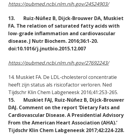
https://pubmed.ncbi.nlm.nih.gov/24524903/
13. Ruiz-Núñez B, Dijck-Brouwer DA, Muskiet
FA. The relation of saturated fatty acids with
low-grade inflammation and cardiovascular
disease. J Nutr Biochem. 2016;36:1-20.
doi:10.1016/j.jnutbio.2015.12.007
https://pubmed.ncbi.nlm.nih.gov/27692243/
14. Muskiet FA. De LDL-cholesterol concentratie
heeft zijn status als risicofactor verloren. Ned
Tijdschr Klin Chem Labgeneesk 2016;41:253-265.
15. Muskiet FAJ, Ruiz-Núñez B, Dijck-Brouwer
DAJ. Comment on the report ‘Dietary Fats and
Cardiovascular Disease. A Presidential Advisory
From the American Heart Association (AHA).’
Tijdschr Klin Chem Labgeneesk 2017;42:224-228.