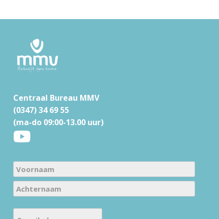
F
o
o
t
Centraal Bureau MMV
e
(0347) 34 69 55
r
(ma-do 09:00-13.00 uur)
N
a
V
m
o
e
A
o
E
c
(