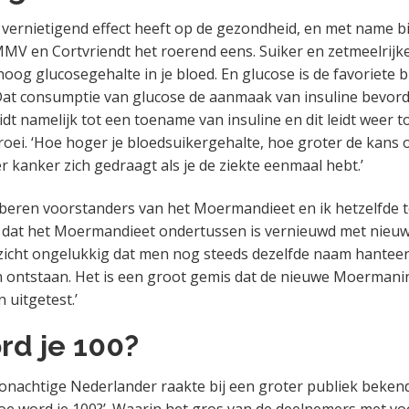
 vernietigend effect heeft op de gezondheid, en met name bi
MMV en Cortvriendt het roerend eens. Suiker en zetmeelrijk
hoog glucosegehalte in je bloed. En glucose is de favoriete 
Dat consumptie van glucose de aanmaak van insuline bevord
eidt namelijk tot een toename van insuline en dit leidt weer 
groei. ‘Hoe hoger je bloedsuikergehalte, hoe groter de kans
r kanker zich gedraagt als je de ziekte eenmaal hebt.’
beren voorstanders van het Moermandieet en ik hetzelfde te
 dat het Moermandieet ondertussen is vernieuwd met nieuwe
opzicht ongelukkig dat men nog steeds dezelfde naam hantee
 ontstaan. Het is een groot gemis dat de nieuwe Moermani
n uitgetest.’
rd je 100?
onachtige Nederlander raakte bij een groter publiek beken