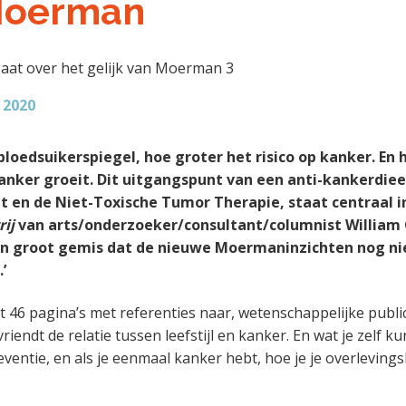
Moerman
 2020
bloedsuikerspiegel, hoe groter het risico op kanker. En 
anker groeit. Dit uitgangspunt van een anti-kankerdiee
en de Niet-Toxische Tumor Therapie, staat centraal i
ij
van arts/onderzoeker/consultant/columnist William 
 een groot gemis dat de nieuwe Moermaninzichten nog nie
’
t 46 pagina’s met referenties naar, wetenschappelijke publica
vriendt de relatie tussen leefstijl en kanker. En wat je zelf 
eventie, en als je eenmaal kanker hebt, hoe je je overlevin