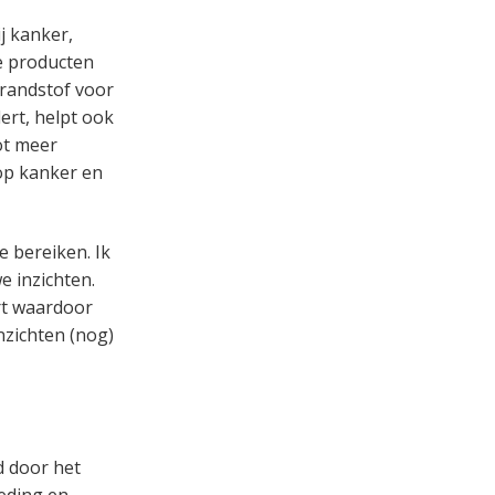
j kanker,
e producten
brandstof voor
ert, helpt ook
tot meer
 op kanker en
 bereiken. Ik
 inzichten.
rt waardoor
nzichten (nog)
d door het