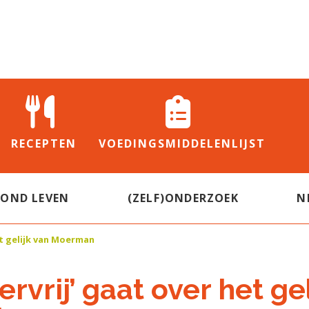
RECEPTEN
VOEDINGS
MIDDELENLIJST
ZOND LEVEN
(ZELF)ONDERZOEK
N
et gelijk van Moerman
rvrij’ gaat over het gel