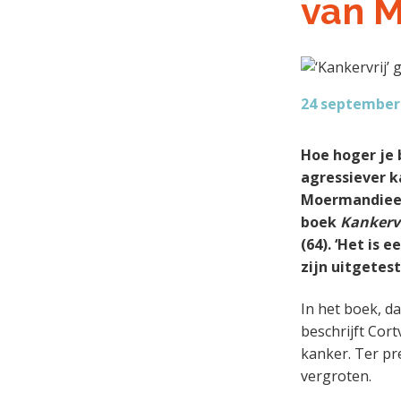
van 
a
o
k
k
v
u
s
t
i
d
t
e
g
g
a
24 september
e
t
n
i
Hoe hoger je 
k
e
agressiever k
a
Moermandieet 
n
boek
Kankervr
k
(64). ‘Het is
e
zijn uitgetest.
r
In het boek, da
beschrijft Cort
kanker. Ter pr
vergroten.