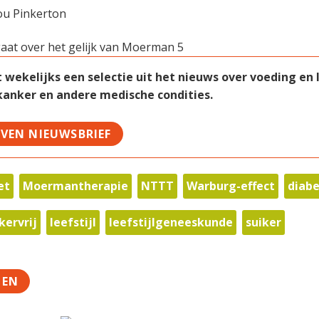
ou Pinkerton
ekelijks een selectie uit het nieuws over voeding en le
 kanker en andere medische condities.
JVEN NIEUWSBRIEF
et
Moermantherapie
NTTT
Warburg-effect
diab
kervrij
leefstijl
leefstijlgeneeskunde
suiker
TEN