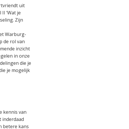
rtvriendt uit
II ‘Wat je
eling. Zijn
het Warburg-
p de rol van
emende inzicht
gelen in onze
delingen die je
ie je mogelijk
e kennis van
at inderdaad
en betere kans