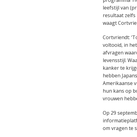
programma ‘Hoe
leefstijl van 
resultaat zelf
waagt Cortvrie
Cortvriendt: ‘
voltooid, in h
afvragen waaro
levensstijl. W
kanker te krij
hebben Japanse
Amerikaanse v
hun kans op bo
vrouwen hebbe
Op 29 septembe
informatieplat
om vragen te st