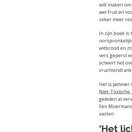
wilt maken om 
wel fruit en v
zeker meer res
In zijn boek i
oorspronkelijk
witbrood en zo
vers geperst e
scheert het ov
vruchtendrank j
Het is jammer 
Niet-Toxische
geleden al ve
Een Moermandie
vasten.
‘Het l