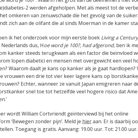
 word je 100?’. Waarin het gros van de deelnemers met vo
(pre)diabetes-2 werden afgeholpen. Met als meest tot de verb
s het omkeren van zenuwschade die het gevolg van de suiker
ndt zich aan de olifant die al sinds Moerman in de kamer sta
Toen ik het onderzoek voor mijn eerste boek
Living a Centur
et Nederlands dus, H
oe word je 100?, had afgerond,
ben ik m
m kanker steeds terugkwam als een factor die beïnvloed w
aarom lopen diabetici en mensen met overgewicht een veel h
gen? Waarom daalt je kans op kanker als je gaat hardlopen
 vrouwen een drie tot vier keer lagere kans op borstkanke
rouwen? Echter, wanneer ze vanuit Japan emigreren naar d
rstkanker snel toe tot hetzelfde veel hogere risico dat Am
n.’
r wordt William Cortvriendt geïnterviewd bij het online
form ‘Bewegen zonder pijn’. Meld je
hier
aan. Er is daarbij 
ellen. Toegang is gratis. Aanvang: 19.00 uur. Tot: 21.00 uur.