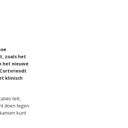
hoe
t, zoals het
n het nieuwe
Cortvriendt
t klinisch
ties telt,
kunt doen tegen
gskansen kunt