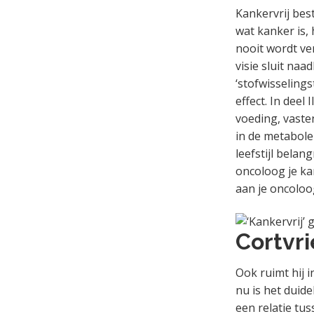
Kankervrij best
wat kanker is, 
nooit wordt ver
visie sluit naa
‘stofwisseling
effect. In deel
voeding, vaste
in de metabol
leefstijl bela
oncoloog je kan
aan je oncoloog
Cortvri
Ook ruimt hij 
nu is het duid
een relatie tu