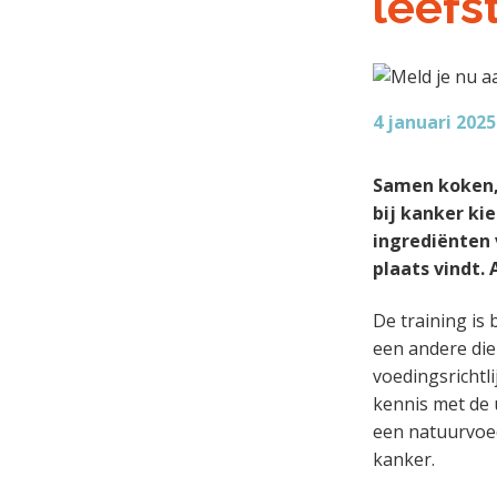
leefst
e
a
o
k
n
v
u
s
k
i
d
t
a
g
4 januari 2025
n
a
k
t
e
i
Samen koken,
r
e
bij kanker kie
ingrediënten 
plaats vindt.
De training i
een andere die
voedingsrichtl
kennis met de 
een natuurvoed
kanker.