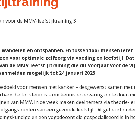
ijltraining
 wandelen en ontspannen. En tussendoor mensen leren
zen voor optimale zelfzorg via voeding en leefstijl. Dat
van de MMV-leefstijltraining die dit voorjaar voor de vi
 Aanmelden mogelijk tot 24 januari 2025.
s bedoeld voor mensen met kanker – desgewenst samen met 
rbare die tot steun is – om kennis en ervaring op te doen m
ijnen van MMV. In de week maken deelnemers via theorie- en
uitgangspunten van een gezonde leefstijl. Dit gebeurt onder
ingskundige en een yogadocent die gespecialiseerd is in he