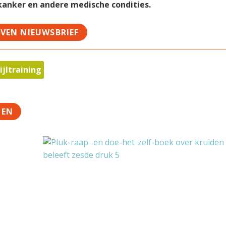
 kanker en andere medische condities.
JVEN NIEUWSBRIEF
ijltraining
TEN