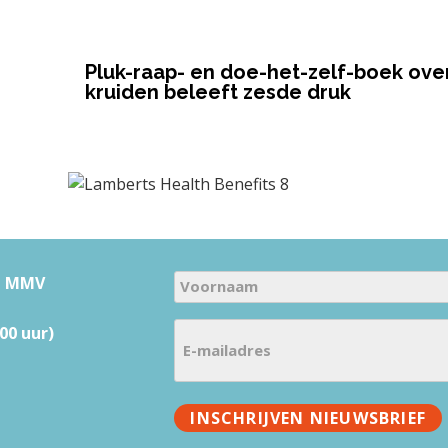
Pluk-raap- en doe-het-zelf-boek ove
kruiden beleeft zesde druk
N
u MMV
a
V
E
m
00 uur)
o
-
e
o
m
(
r
a
V
n
INSCHRIJVEN NIEUWSBRIEF
i
e
a