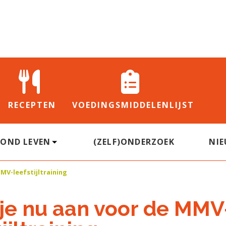
RECEPTEN
VOEDINGS
MIDDELENLIJST
ZOND LEVEN
(ZELF)ONDERZOEK
NI
MV-leefstijltraining
je nu aan voor de MMV