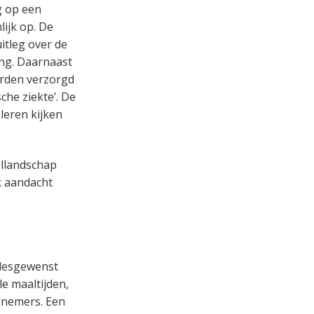
g op een
ijk op. De
tleg over de
ing. Daarnaast
orden verzorgd
che ziekte’. De
leren kijken
ellandschap
k aandacht
(desgewenst
le maaltijden,
lnemers. Een