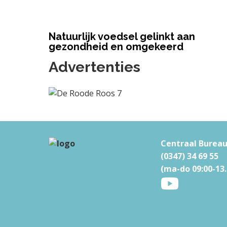
Natuurlijk voedsel gelinkt aan
gezondheid en omgekeerd
Advertenties
F
Centraal Burea
(0347) 34 69 55
o
(ma-do 09:00-13.
o
t
e
r