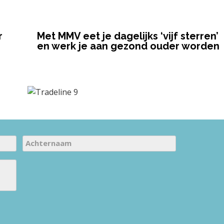
r
Met MMV eet je dagelijks ‘vijf sterren’
en werk je aan gezond ouder worden
A
c
h
t
e
r