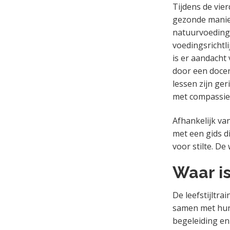
Tijdens de vie
gezonde manier
natuurvoedings
voedingsrichtl
is er aandacht
door een docent
lessen zijn ge
met compassie
Afhankelijk va
met een gids d
voor stilte. De 
Waar is
De leefstijltr
samen met hun 
begeleiding en