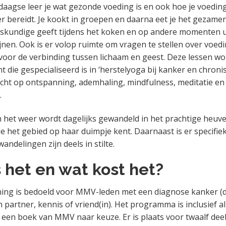
rdaagse leer je wat gezonde voeding is en ook hoe je voedin
 bereidt. Je kookt in groepen en daarna eet je het gezamenl
kundige geeft tijdens het koken en op andere momenten ui
ijnen. Ook is er volop ruimte om vragen te stellen over voed
 voor de verbinding tussen lichaam en geest. Deze lessen w
 die gespecialiseerd is in ‘herstelyoga bij kanker en chronis
richt op ontspanning, ademhaling, mindfulness, meditatie en 
.
n het weer wordt dagelijks gewandeld in het prachtige heuv
ie het gebied op haar duimpje kent. Daarnaast is er specifie
wandelingen zijn deels in stilte.
 het en wat kost het?
aining is bedoeld voor MMV-leden met een diagnose kanker 
partner, kennis of vriend(in). Het programma is inclusief al
 een boek van MMV naar keuze. Er is plaats voor twaalf dee