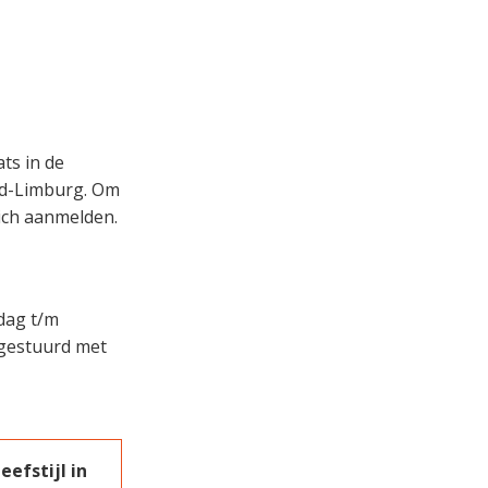
ats in de
uid-Limburg. Om
ch aanmelden.
dag t/m
egestuurd met
efstijl in