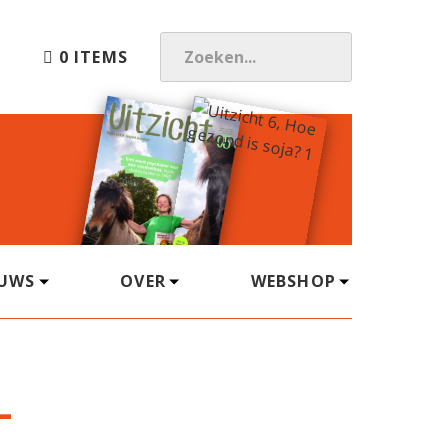
0 ITEMS
Z
O
E
K
E
N
.
.
.
EUWS
OVER
WEBSHOP
-