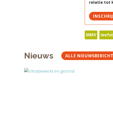
relatie tot
INSCHRI
MMV
leefst
Nieuws
ALLE NIEUWSBERICH