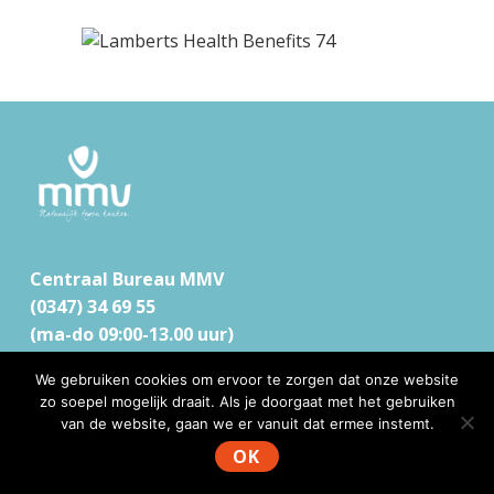
F
o
o
t
Centraal Bureau MMV
e
(0347) 34 69 55
r
(ma-do 09:00-13.00 uur)
We gebruiken cookies om ervoor te zorgen dat onze website
zo soepel mogelijk draait. Als je doorgaat met het gebruiken
van de website, gaan we er vanuit dat ermee instemt.
N
OK
a
V
m