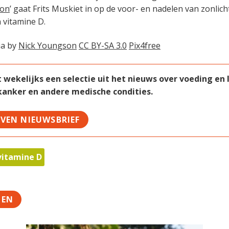
zon
’ gaat Frits Muskiet in op de voor- en nadelen van zonlicht
 vitamine D.
ia by
Nick Youngson
CC BY-SA 3.0
Pix4free
ekelijks een selectie uit het nieuws over voeding en le
 kanker en andere medische condities.
JVEN NIEUWSBRIEF
vitamine D
TEN