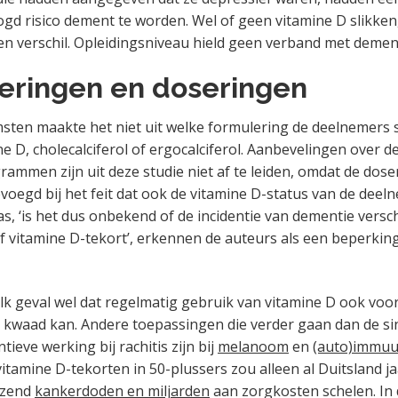
gd risico dement te worden. Wel of geen vitamine D slikke
n verschil. Opleidingsniveau hield geen verband met dement
eringen en doseringen
sten maakte het niet uit welke formulering de deelnemers s
e D, cholecalciferol of ergocalciferol. Aanbevelingen over d
rammen zijn uit deze studie niet af te leiden, omdat de dose
evoegd bij het feit dat ook de vitamine D-status van de deel
s, ‘is het dus onbekend of de incidentie van dementie versch
f vitamine D-tekort’, erkennen de auteurs als een beperkin
 elk geval wel dat regelmatig gebruik van vitamine D ook voo
kwaad kan. Andere toepassingen die verder gaan dan de si
ieve werking bij rachitis zijn bij
melanoom
en
(auto)immuu
itamine D-tekorten in 50-plussers zou alleen al Duitsland ja
izend
kankerdoden en miljarden
aan zorgkosten schelen. In 