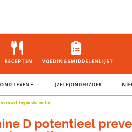
RECEPTEN
VOEDINGS
MIDDELENLIJST
ZOND LEVEN
(ZELF)ONDERZOEK
NI
preventief tegen dementie
ine D potentieel preve