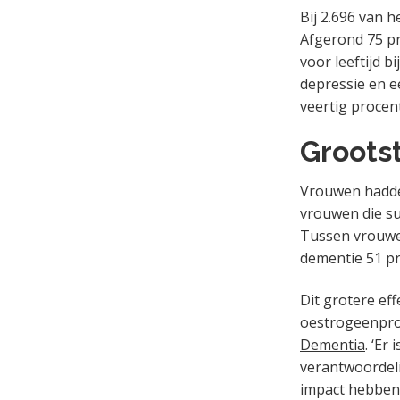
Bij 2.696 van 
Afgerond 75 pr
voor leeftijd bi
depressie en ee
veertig procen
Groots
Vrouwen hadden
vrouwen die su
Tussen vrouwen
dementie 51 pro
Dit grotere ef
oestrogeenpro
Dementia
. ‘Er
verantwoordeli
impact hebben