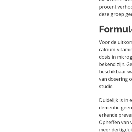
procent verhoo
deze groep gee
Formul
Voor de uitkom
calcium-vitamin
dosis in microg
bekend zijn. G
beschikbaar wa
van dosering o
studie.
Duidelijk is in
dementie geen 
erkende prevent
Opheffen van v
meer dertigdu