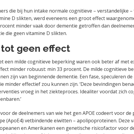
rs die bij hun intake normale cognitieve – verstandelijke 
mine D slikten, werd eveneens een groot effect waargenom
procent minder vaak door dementie getroffen dan deelneme
e die geen vitamine D slikten.
tot geen effect
 een milde cognitieve beperking waren ook beter af met e
effect minder robuust: min 33 procent. De milde cognitieve b
nen zijn van beginnende dementie. Een fase, speculeren de 
ie minder effectief zou kunnen zijn. ‘Deze bevindingen ben
rventies vroeg in het ziekteproces. Idealiter voordat zich co
enbaren.’
 voor de deelnemers van wie het gen APOE codeert voor de 
pe (ApoE4) vetbindende eiwitten – apolipoproteïnen. Deze va
opeanen en Amerikanen een genetische risicofactor voor d