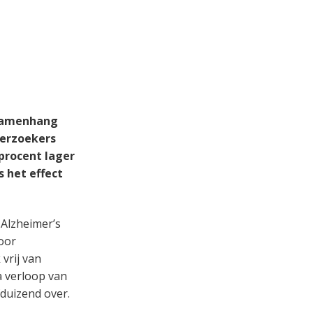
 samenhang
derzoekers
procent lager
 het effect
Alzheimer’s
oor
vrij van
a verloop van
fduizend over.