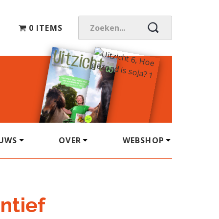
0 ITEMS
Z
O
E
K
E
N
.
.
.
EUWS
OVER
WEBSHOP
ntief