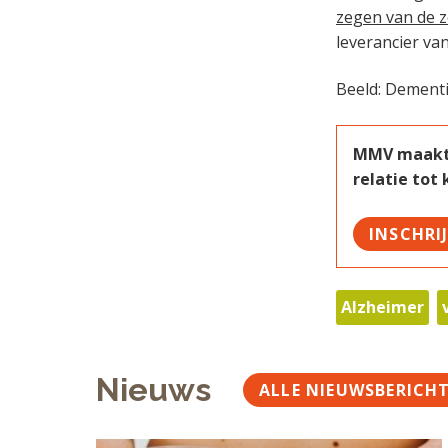
zegen van de 
leverancier van
Beeld: Dement
MMV maakt w
relatie tot
INSCHRI
Alzheimer
Nieuws
ALLE NIEUWSBERICH