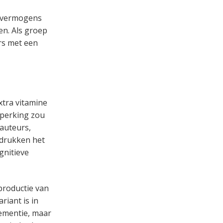
– vermogens
en. Als groep
rs met een
xtra vitamine
eperking zou
auteurs,
adrukken het
gnitieve
productie van
riant is in
ementie, maar