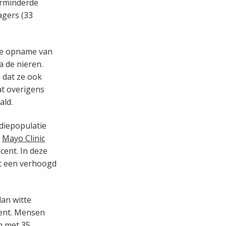
erminderde
agers (33
ere opname van
a de nieren.
 dat ze ook
at overigens
ald.
udiepopulatie
e
Mayo Clinic
ent. In deze
nt een verhoogd
an witte
cent. Mensen
n met 35