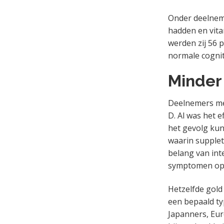
Onder deelneme
hadden en vita
werden zij 56 
normale cogniti
Minder 
Deelnemers met
D. Al was het 
het gevolg kun
waarin supplet
belang van inte
symptomen op
Hetzelfde gold
een bepaald ty
Japanners, Eur