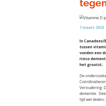
tege
a
o
k
k
v
u
s
t
i
d
t
e
g
g
a
7 maart 2023
e
t
n
i
In Canadees/
k
e
tussen vitam
a
vonden een du
n
risico dement
k
het grootst.
e
r
De onderzoeke
Coördinatiecen
Veroudering. D
dementie. Deel
tijd wel deden