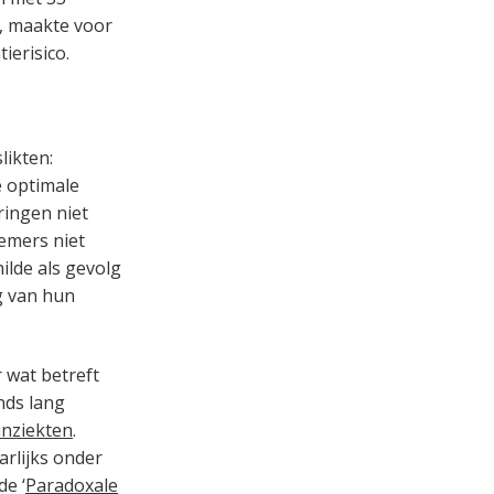
n, maakte voor
ierisico.
likten:
e optimale
ringen niet
nemers niet
ilde als gevolg
g van hun
r wat betreft
nds lang
nziekten
.
arlijks onder
de ‘
Paradoxale