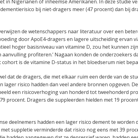
iet in Nigerianen of inheemse Amerikanen. In deze studie v
dementierisico bij niet-dragers meer (47 procent) dan bij dr
 verwijzen de wetenschappers naar literatuur over een bet
 voeding door ApoE4-dragers en lagere uitscheiding ervan vi
tieel hoger basisniveau van vitamine D, zou het kunnen zijn
 aanvulling profiteren.’ Nagaan konden de onderzoekers d
it cohort is de vitamine D-status in het bloedserum niet bepa
 wel dat de dragers, die met elkaar ruim een derde van de st
n lager risico hadden dan veel andere bronnen opgeven. D
eeld een risicoverhoging van honderd tot tweehonderd proc
 79 procent. Dragers die suppleerden hielden met 19 proce
se deelnemers hadden een lager risico dement te worden d
met suppletie verminderde dat risico nog eens met 39 pro
udie hadden aangegeven dat ze depressief waren, hadden ee