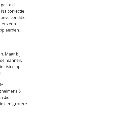
 gesteld.
 Na correctie
itieve conditie,
kers een
uppleerden.
n. Maar bij
ende mannen.
n risico op
.
de
zheimer’s &
n die
tie een grotere