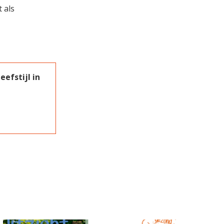
 als
efstijl in