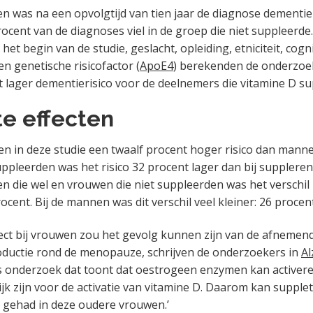
hen was na een opvolgtijd van tien jaar de diagnose dementie
ocent van de diagnoses viel in de groep die niet suppleerde.
j het begin van de studie, geslacht, opleiding, etniciteit, cogn
n genetische risicofactor (
ApoE4
) berekenden de onderzoe
t lager dementierisico voor de deelnemers die vitamine D s
te effecten
 in deze studie een twaalf procent hoger risico dan manne
ppleerden was het risico 32 procent lager dan bij suppler
 die wel en vrouwen die niet suppleerden was het verschil i
cent. Bij de mannen was dit verschil veel kleiner: 26 procent
fect bij vrouwen zou het gevolg kunnen zijn van de afnemen
ductie rond de menopauze, schrijven de onderzoekers in
Al
 is onderzoek dat toont dat oestrogeen enzymen kan activere
jk zijn voor de activatie van vitamine D. Daarom kan supple
 gehad in deze oudere vrouwen.’