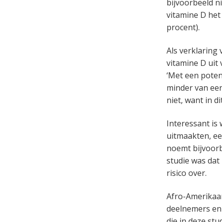
bijvoorbeeld n
vitamine D het 
procent).
Als verklaring
vitamine D uit
‘Met een poten
minder van een
niet, want in d
Interessant is
uitmaakten, ee
noemt bijvoorb
studie was dat
risico over.
Afro-Amerikaan
deelnemers en 
die in deze st