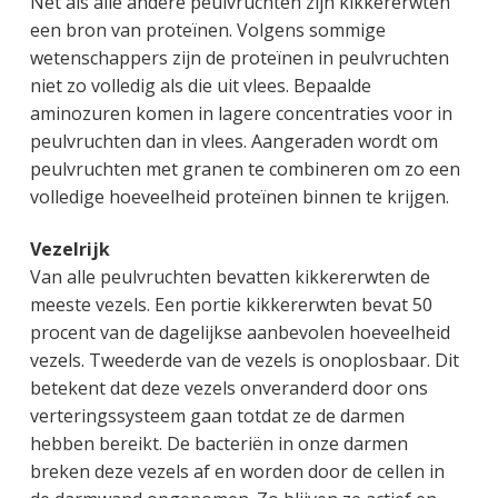
Net als alle andere peulvruchten zijn kikkererwten
g
a
o
k
een bron van proteïnen. Volgens sommige
e
v
u
s
wetenschappers zijn de proteïnen in peulvruchten
n
i
d
t
niet zo volledig als die uit vlees. Bepaalde
k
g
aminozuren komen in lagere concentraties voor in
a
a
peulvruchten dan in vlees. Aangeraden wordt om
n
t
peulvruchten met granen te combineren om zo een
k
i
volledige hoeveelheid proteïnen binnen te krijgen.
e
e
r
Vezelrijk
Van alle peulvruchten bevatten kikkererwten de
meeste vezels. Een portie kikkererwten bevat 50
procent van de dagelijkse aanbevolen hoeveelheid
vezels. Tweederde van de vezels is onoplosbaar. Dit
betekent dat deze vezels onveranderd door ons
verteringssysteem gaan totdat ze de darmen
hebben bereikt. De bacteriën in onze darmen
breken deze vezels af en worden door de cellen in