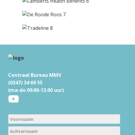
F
o
Centraal Bureau MMV
o
(0347) 34 69 55
t
(ma-do 09:00-13.00 uur)
e
r
N
a
V
m