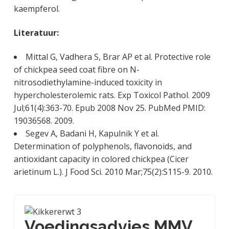
kaempferol.
Literatuur:
Mittal G, Vadhera S, Brar AP et al. Protective role
of chickpea seed coat fibre on N-
nitrosodiethylamine-induced toxicity in
hypercholesterolemic rats. Exp Toxicol Pathol. 2009
Jul;61(4):363-70. Epub 2008 Nov 25. PubMed PMID:
19036568. 2009.
Segev A, Badani H, Kapulnik Y et al.
Determination of polyphenols, flavonoids, and
antioxidant capacity in colored chickpea (Cicer
arietinum L.). J Food Sci. 2010 Mar;75(2):S115-9. 2010.
Voedingsadvies MMV