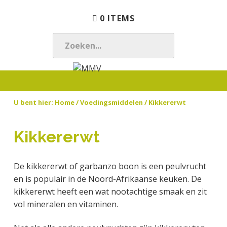
S
D
S
0 ITEMS
p
o
p
r
o
r
i
r
i
Z
n
n
n
O
g
a
g
E
M
N
n
a
n
K
M
a
a
r
a
E
U bent hier:
Home
/
Voedingsmiddelen
/ Kikkererwt
V
t
a
d
a
N
u
r
e
r
.
u
d
h
d
Kikkererwt
.
r
e
o
e
.
l
h
o
v
De kikkererwt of garbanzo boon is een peulvrucht
i
o
f
o
en is populair in de Noord-Afrikaanse keuken. De
j
o
d
e
kikkererwt heeft een wat nootachtige smaak en zit
k
f
i
t
vol mineralen en vitaminen.
t
d
n
t
e
n
h
e