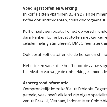
a
o
k
k
Voedingsstoffen en werking
v
u
s
t
In koffie zitten vitaminen B3 en B7 en de min
i
d
t
e
koffie ook antioxidanten, zoals chlorogeenzuur,
g
g
a
e
Koffie heeft een positief effect op verschillen
t
n
darmkanker.
Koffie bevat stoffen met kanker
i
k
celademhaling stimuleren), DMSO (een sterk a
e
a
n
Ook bevat koffie stoffen die de hersenen stim
k
e
Het drinken van koffie heeft door de aanwezige
r
bloedvaten vanwege de ontstekingsremmende
Achtergrondinformatie
Oorspronkelijk komt koffie uit Ethiopië. Tegen
geteeld, vaak heeft elk land zijn eigen special
vanuit Brazilië, Vietnam, Indonesië en Colombi