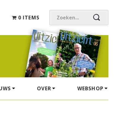
0 ITEMS
Z
O
E
K
E
N
.
.
.
EUWS
OVER
WEBSHOP