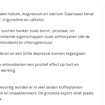
eralen kalium, magnesium en natrium. Daarnaast bevat
 trigonelline en cafestol.
de soorten kanker zoals borst-, prostaat- en
remmende eigenschappen zoals anthocyanen (die de
ntioxidant) en chlorogeenzuur.
uleren en een lichte depressie kunnen tegengaan.
 antioxidanten een positief effect op hart en
 werking.
woordig worden er in veel landen koffieplanten
iteit en smaakkenmerk. De grootste export vindt plaats
a.