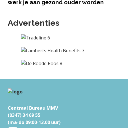
werk je aan gezond ouder worden
Advertenties
F
o
Centraal Bureau MMV
o
(0347) 34 69 55
t
(ma-do 09:00-13.00 uur)