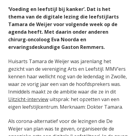
g
a
o
k
‘Voeding en leefstijl bij kanker’. Dat is het
e
v
u
s
thema van de digitale lezing die leefstijlarts
n
i
d
t
Tamara de Weijer voor volgende week op de
k
g
agenda heeft. Met daarin onder anderen
a
a
chirurg-oncoloog Eva Noorda en
n
t
ervaringsdeskundige Gaston Remmers.
k
i
e
e
Huisarts Tamara de Weijer was jarenlang het
r
gezicht van de vereniging Arts en Leefstijl. MMV’ers
kennen haar wellicht nog van de ledendag in Zwolle,
waar ze vorig jaar een van de hoofdsprekers was.
Inmiddels maakt ze de ambitie waar die ze in dit
Uitzicht-interview
uitsprak: het opzetten van een
eigen leefstijlcentrum. Merknaam: Dokter Tamara.
Als corona-alternatief voor de lezingen die De
Weijer van plan was te geven, organiseerde de