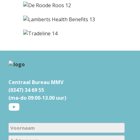
F
o
Centraal Bureau MMV
o
(0347) 34 69 55
t
(ma-do 09:00-13.00 uur)
e
r
N
a
V