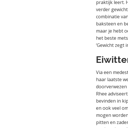
praktijk leert.
verder gewicht
combinatie van 
baksteen en be
maar je hebt o
het beste metse
‘Gewicht zegt i
Eiwitte
Via een medest
haar laatste w
doorverwezen i
Rhee adviseert 
bevinden in kip
en ook veel om
mogen worden. 
pitten en zade