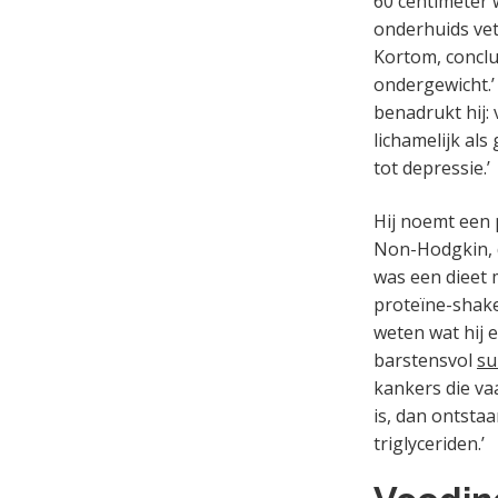
60 centimeter 
onderhuids vet
Kortom, conclu
ondergewicht.’
benadrukt hij: 
lichamelijk als
tot depressie.’
Hij noemt een 
Non-Hodgkin, d
was een dieet 
proteïne-shake
weten wat hij 
barstensvol
su
kankers die va
is, dan ontsta
triglyceriden.’