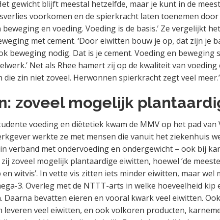
 Het gewicht blijft meestal hetzelfde, maar je kunt in de mees
sverlies voorkomen en de spierkracht laten toenemen door
beweging en voeding. Voeding is de basis.’ Ze vergelijkt het
weging met cement. ‘Door eiwitten bouw je op, dat zijn je 
ok beweging nodig. Dat is je cement. Voeding en beweging
lwerk.’ Net als Rhee hamert zij op de kwaliteit van voeding 
n die zin niet zoveel. Herwonnen spierkracht zegt veel meer.’
n: zoveel mogelijk plantaardi
udente voeding en diëtetiek kwam de MMV op het pad van Va
erkgever werkte ze met mensen die vanuit het ziekenhuis w
n verband met ondervoeding en ondergewicht – ook bij kan
zij zoveel mogelijk plantaardige eiwitten, hoewel ‘de meeste
 en witvis’. In vette vis zitten iets minder eiwitten, maar wel
ega-3. Overleg met de NTTT-arts in welke hoeveelheid kip 
Daarna bevatten eieren en vooral kwark veel eiwitten. Ook
n leveren veel eiwitten, en ook volkoren producten, karnem