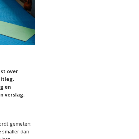
st over
itleg.
ng en
n verslag.
ordt gemeten:
e smaller dan