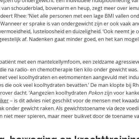
wijzen op ondergewicht. Een individuele huidplooimeting va
 van schouderblad, bovenarm en heup, zegt meer over iema
deert Rhee: ‘Niet alle personen met een lage BMI vallen on
 Wanneer er sprake is van ondergewicht zijn er ook vaak an
vermoeidheid, lusteloosheid en duizeligheid. ‘Ook neemt je c
 geestelijk af. Nadenken gaat minder goed, en het kan mogeli
patiënt met een mantelcellymfoom, een zeldzame agressiev
ie na radio- en chemotherapie tien kilo onder gewicht was. 
met veel koolhydraten en eetmomenten aangevuld met indus
s die ook veel koolhydraten bevatten.’ De man klopte bij R
erover dacht. ‘Aangezien koolhydraten
Pokon
zijn voor kanke
iker
– is dit advies niet geschikt voor de mensen met kwaad
ak onder gewicht raken. Als gewichtstoename via deze voed
an niet meer spieren, maar meer buikvet door de toename v