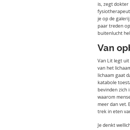
is, zegt dokter
fysiotherapeut
je op de galeri
paar treden op
buitenlucht he
Van op
Van Lit legt u
van het lichaam
lichaam gaat 
katabole toest
bevinden zich 
waarom mensen
meer dan vet. 
trek in eten v
Je denkt wellic