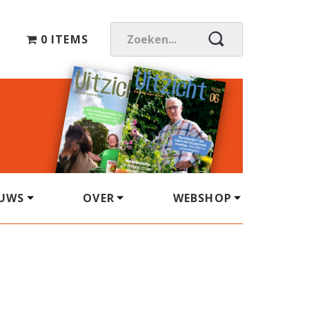
0 ITEMS
Z
O
E
K
E
N
.
.
.
EUWS
OVER
WEBSHOP