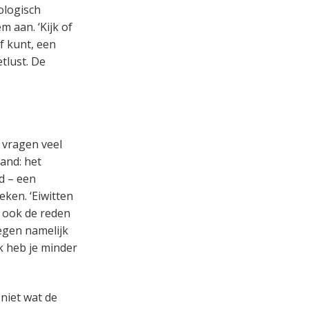
cologisch
m aan. ‘Kijk of
af kunt, een
tlust. De
, vragen veel
tand: het
d – een
eken. ‘Eiwitten
s ook de reden
egen namelijk
k heb je minder
 niet wat de