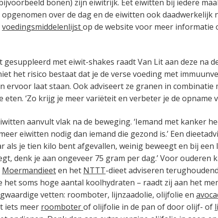
ijvoorbeeld bonen) zijn eiwitrijk. Eet eiwitten bij iedere maal
 opgenomen over de dag en de eiwitten ook daadwerkelijk 
e
voedingsmiddelenlijst
op de website voor meer informatie 
gesuppleerd met eiwit-shakes raadt Van Lit aan deze na de 
iet het risico bestaat dat je de verse voeding met immuunv
n ervoor laat staan. Ook adviseert ze granen in combinatie
 eten. ‘Zo krijg je meer variëteit en verbeter je de opname v
 eiwitten aanvult vlak na de beweging. ‘Iemand met kanker he
 meer eiwitten nodig dan iemand die gezond is.’ Een dieetadvie
 als je tien kilo bent afgevallen, weinig beweegt en bij een
egt, denk je aan ongeveer 75 gram per dag.’ Voor ouderen k
t
Moermandieet
en het
NTTT
-dieet adviseren terughoudend 
e het soms hoge aantal koolhydraten – raadt zij aan het me
waardige vetten: roomboter, lijnzaadolie, olijfolie en
avoca
t iets meer
roomboter
of olijfolie in de pan of door olijf- of
l