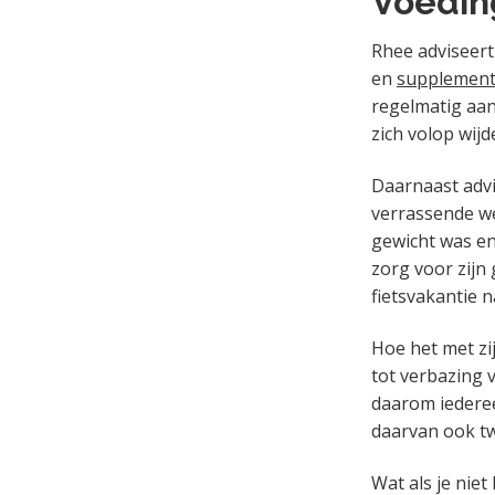
Voedin
Rhee adviseer
en
supplemen
regelmatig aa
zich volop wijd
Daarnaast advi
verrassende wen
gewicht was en 
zorg voor zijn
fietsvakantie 
Hoe het met zij
tot verbazing 
daarom iederee
daarvan ook tw
Wat als je nie