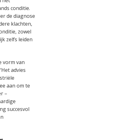
n het
nds conditie.
der de diagnose
dere klachten,
onditie, zowel
jk zelfs leiden
e vorm van
‘Het advies
triële
hee aan om te
r –
aardige
ing succesvol
an