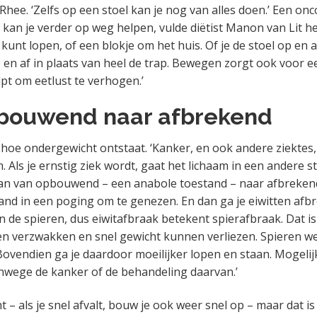
 Rhee. ‘Zelfs op een stoel kan je nog van alles doen.’ Een on
 kan je verder op weg helpen, vulde diëtist Manon van Lit he
j kunt lopen, of een blokje om het huis. Of je de stoel op en 
 en af in plaats van heel de trap. Bewegen zorgt ook voor ee
lpt om eetlust te verhogen.’
bouwend naar afbrekend
it hoe ondergewicht ontstaat. ‘Kanker, en ook andere ziektes
. Als je ernstig ziek wordt, gaat het lichaam in een andere s
dan van opbouwend – een anabole toestand – naar afbreken
and in een poging om te genezen. En dan ga je eiwitten afbr
in de spieren, dus eiwitafbraak betekent spierafbraak. Dat i
 verzwakken en snel gewicht kunnen verliezen. Spieren w
Bovendien ga je daardoor moeilijker lopen en staan. Mogelij
anwege de kanker of de behandeling daarvan.’
ht – als je snel afvalt, bouw je ook weer snel op – maar dat is