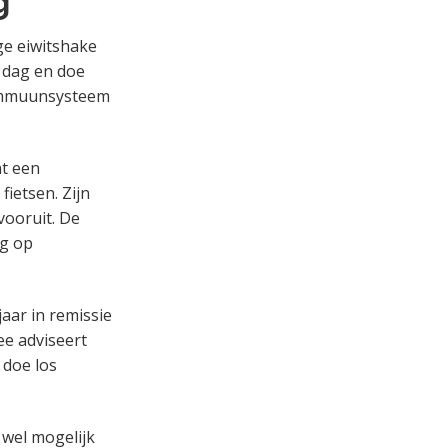
g
ge eiwitshake
r dag en doe
e immuunsysteem
nt een
fietsen. Zijn
vooruit. De
ng op
jaar in remissie
ee adviseert
 doe los
 wel mogelijk