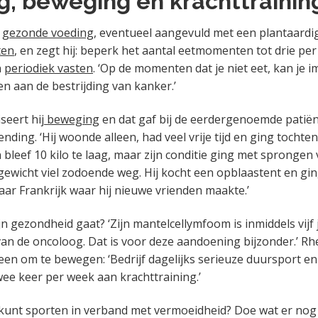
g, beweging en krachttrainin
t
gezonde voeding,
eventueel aangevuld met een plantaardi
ten
, en zegt hij: beperk het aantal eetmomenten tot drie pe
n
periodiek vasten
. ‘Op de momenten dat je niet eet, kan j
en aan de bestrijding van kanker.’
seert hij
beweging
en dat gaf bij de eerdergenoemde patië
ding. ‘Hij woonde alleen, had veel vrije tijd en ging tochten 
bleef 10 kilo te laag, maar zijn conditie ging met sprongen 
 gewicht viel zodoende weg. Hij kocht een opblaastent en gi
naar Frankrijk waar hij nieuwe vrienden maakte.’
n gezondheid gaat? ‘Zijn mantelcellymfoom is inmiddels vijf 
van de oncoloog. Dat is voor deze aandoening bijzonder.’ Rh
en om te bewegen: ‘Bedrijf dagelijks serieuze duursport en
ee keer per week aan krachttraining.’
t kunt sporten in verband met vermoeidheid? Doe wat er nog