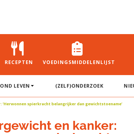
RECEPTEN
VOEDINGS
MIDDELENLIJST
ZOND LEVEN
(ZELF)ONDERZOEK
NI
: ‘Herwonnen spierkracht belangrijker dan gewichtstoename’
gewicht en kanker: