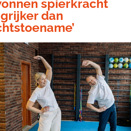
onnen spierkracht
grijker dan
chtstoename’