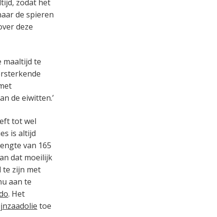
tijd, zodat het
naar de spieren
over deze
maaltijd te
ersterkende
 met
an de eiwitten.’
eft tot wel
s is altijd
 lengte van 165
an dat moeilijk
te zijn met
nu aan te
do
. Het
ijnzaadolie
toe