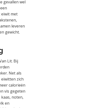
te gevallen wel
 een
 eiwit met
bakstenen,
 samen leveren
en gewicht.
g
n Lit. Bij
erden
ker. Net als
 eiwitten zich
 meer calorieën
en vis gegeten
 kaas, noten,
elk en