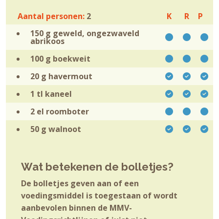
Aantal personen:
2
K
R
P
150 g geweld, ongezwaveld
abrikoos
100 g
boekweit
20 g
havermout
1 tl
kaneel
2 el
roomboter
50 g
walnoot
Wat betekenen de bolletjes?
De bolletjes geven aan of een
voedingsmiddel is toegestaan of wordt
aanbevolen binnen de MMV-