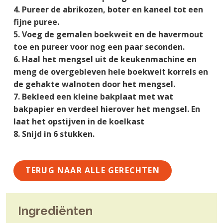
g
a
o
k
Pureer de abrikozen, boter en kaneel tot een
e
v
u
s
fijne puree.
n
i
d
t
Voeg de gemalen boekweit en de havermout
k
g
toe en pureer voor nog een paar seconden.
a
a
Haal het mengsel uit de keukenmachine en
n
t
meng de overgebleven hele boekweit korrels en
k
i
de gehakte walnoten door het mengsel.
e
e
Bekleed een kleine bakplaat met wat
r
bakpapier en verdeel hierover het mengsel. En
laat het opstijven in de koelkast
Snijd in 6 stukken.
TERUG NAAR ALLE GERECHTEN
Ingrediënten