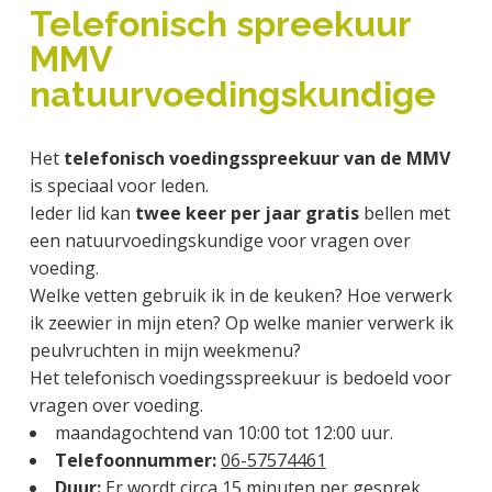
a
o
k
Telefonisch spreekuur
j
v
u
s
MMV
k
i
d
t
t
natuurvoedingskundige
g
e
a
g
t
Het
telefonisch voedingsspreekuur van de MMV
e
i
is speciaal voor leden.
n
e
Ieder lid kan
twee keer per jaar gratis
bellen met
k
een natuurvoedingskundige voor vragen over
a
voeding.
n
Welke vetten gebruik ik in de keuken? Hoe verwerk
k
ik zeewier in mijn eten? Op welke manier verwerk ik
e
peulvruchten in mijn weekmenu?
r
Het telefonisch voedingsspreekuur is bedoeld voor
vragen over voeding.
maandagochtend van 10:00 tot 12:00 uur.
Telefoonnummer:
06-57574461
Duur:
Er wordt circa 15 minuten per gesprek