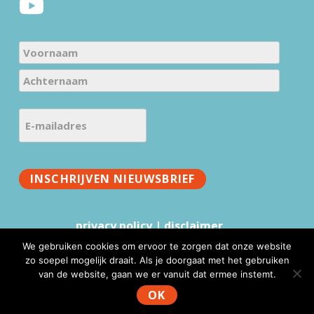
N
a
V
m
o
e
A
o
E
c
(
r
-
h
V
n
m
t
e
a
a
e
r
a
INSCHRIJVEN NIEUWSBRIEF
i
r
e
m
l
n
i
a
a
privacy policy
|
disclaimer
s
a
d
t
We gebruiken cookies om ervoor te zorgen dat onze website
m
r
)
zo soepel mogelijk draait. Als je doorgaat met het gebruiken
e
van de website, gaan we er vanuit dat ermee instemt.
www.mmv.nl © 2026 |
Website realisatie & advies
:
WebFundament
s
OK
(