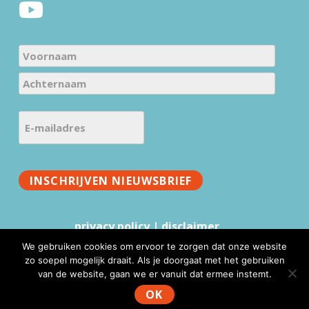
e
r
N
a
V
m
o
e
A
o
E
c
(
r
-
h
V
n
m
t
e
a
a
e
r
a
INSCHRIJVEN NIEUWSBRIEF
i
r
e
m
l
n
i
a
a
privacy policy
|
disclaimer
s
a
d
t
We gebruiken cookies om ervoor te zorgen dat onze website
m
r
)
zo soepel mogelijk draait. Als je doorgaat met het gebruiken
e
van de website, gaan we er vanuit dat ermee instemt.
www.mmv.nl © 2026 |
Website realisatie & advies
:
WebFundament
s
OK