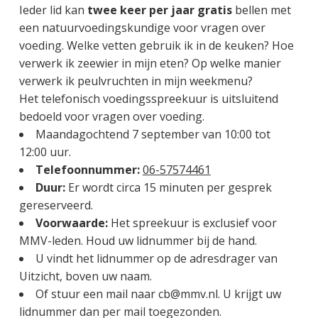
g
a
o
k
Ieder lid kan
twee keer per jaar gratis
bellen met
e
v
u
s
een natuurvoedingskundige voor vragen over
n
i
d
t
voeding.
Welke vetten gebruik ik in de keuken? Hoe
k
g
verwerk ik zeewier in mijn eten? Op welke manier
a
a
verwerk ik peulvruchten in mijn weekmenu?
n
t
Het telefonisch voedingsspreekuur is uitsluitend
k
i
bedoeld voor vragen over voeding.
e
e
Maandagochtend 7 september van 10:00 tot
r
12:00 uur.
Telefoonnummer:
06-57574461
Duur:
Er wordt circa 15 minuten per gesprek
gereserveerd.
Voorwaarde:
Het spreekuur is exclusief voor
MMV-leden. Houd uw lidnummer bij de hand.
U vindt het lidnummer op de adresdrager van
Uitzicht, boven uw naam.
Of stuur een mail naar cb@mmv.nl. U krijgt uw
lidnummer dan per mail toegezonden.