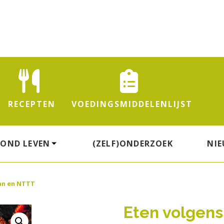
RECEPTEN
VOEDINGS
MIDDELENLIJST
ZOND LEVEN
(ZELF)ONDERZOEK
NI
an en NTTT
Eten volgen