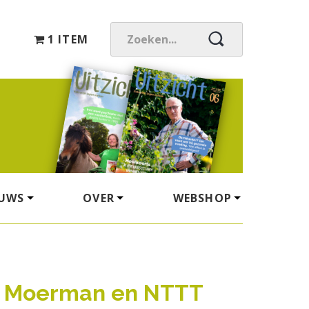
1 ITEM
Z
O
E
K
E
N
.
.
.
EUWS
OVER
WEBSHOP
s Moerman en NTTT