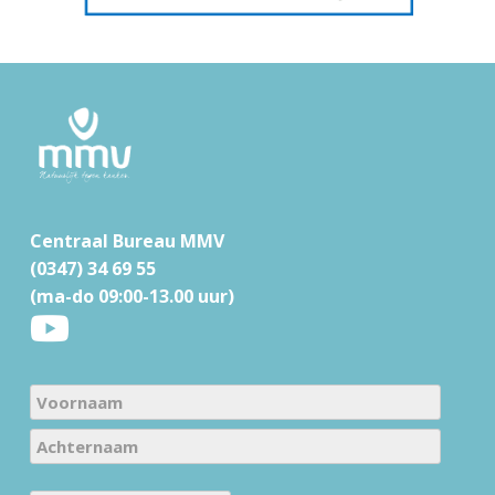
F
o
o
t
Centraal Bureau MMV
e
(0347) 34 69 55
r
(ma-do 09:00-13.00 uur)
N
a
V
m
o
e
A
o