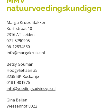
MMV
a
o
k
j
natuurvoedingskundigen
v
u
s
k
i
d
t
t
g
Marga Kruize Bakker
e
a
Korffstraat 10
g
t
2316 AT Leiden
e
i
071-5790905
n
e
06-12834530
k
info@margakruize.nl
a
n
Betsy Gouman
k
Hoogvlietlaan 35
e
3235 BK Rockanje
r
0181-401976
info@voedingsadviesvpr.nl
Gina Beijen
Weezenhof 8322