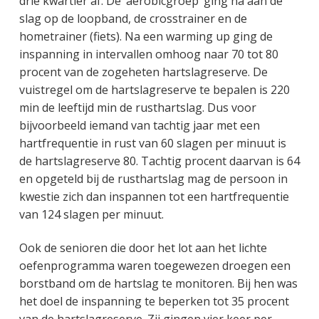
drie kwartier af. De ‘aerobicgroep’ ging na aan de
slag op de loopband, de crosstrainer en de
hometrainer (fiets). Na een warming up ging de
inspanning in intervallen omhoog naar 70 tot 80
procent van de zogeheten hartslagreserve. De
vuistregel om de hartslagreserve te bepalen is 220
min de leeftijd min de rusthartslag. Dus voor
bijvoorbeeld iemand van tachtig jaar met een
hartfrequentie in rust van 60 slagen per minuut is
de hartslagreserve 80. Tachtig procent daarvan is 64
en opgeteld bij de rusthartslag mag de persoon in
kwestie zich dan inspannen tot een hartfrequentie
van 124 slagen per minuut.
Ook de senioren die door het lot aan het lichte
oefenprogramma waren toegewezen droegen een
borstband om de hartslag te monitoren. Bij hen was
het doel de inspanning te beperken tot 35 procent
van de hartslagreserve. Zij gingen vier keer per