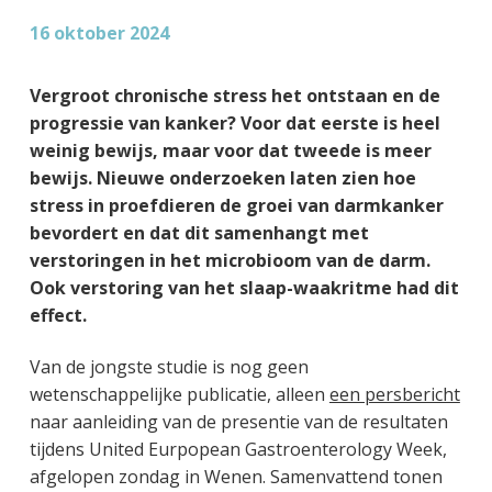
g
a
o
k
16 oktober 2024
e
v
u
s
n
i
d
t
Vergroot chronische stress het ontstaan en de
k
g
progressie van kanker? Voor dat eerste is heel
a
a
weinig bewijs, maar voor dat tweede is meer
n
t
bewijs. Nieuwe onderzoeken laten zien hoe
k
i
stress in proefdieren de groei van darmkanker
e
e
bevordert en dat dit samenhangt met
r
verstoringen in het microbioom van de darm.
Ook verstoring van het slaap-waakritme had dit
effect.
Van de jongste studie is nog geen
wetenschappelijke publicatie, alleen
een persbericht
naar aanleiding van de presentie van de resultaten
tijdens United Eurpopean Gastroenterology Week,
afgelopen zondag in Wenen. Samenvattend tonen