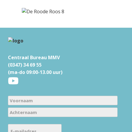
F
o
Centraal Bureau MMV
o
(0347) 34 69 55
t
(ma-do 09:00-13.00 uur)
e
r
N
a
V
m
o
e
A
o
E
c
(
r